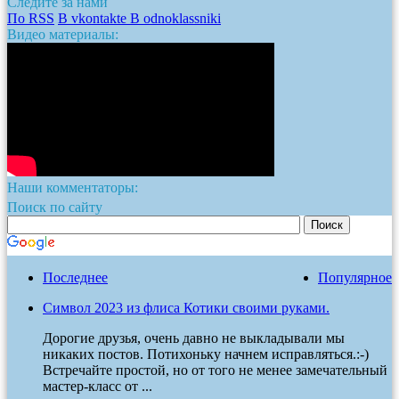
Следите за нами
По RSS
В vkontakte
В odnoklassniki
Видео материалы:
Наши комментаторы:
Поиск по сайту
Последнее
Популярное
Символ 2023 из флиса Котики своими руками.
Дорогие друзья, очень давно не выкладывали мы
никаких постов. Потихоньку начнем исправляться.:-)
Встречайте простой, но от того не менее замечательный
мастер-класс от ...