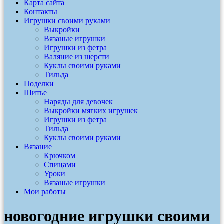
Карта сайта
Контакты
Игрушки своими руками
Выкройки
Вязаные игрушки
Игрушки из фетра
Валяние из шерсти
Куклы своими руками
Тильда
Поделки
Шитье
Наряды для девочек
Выкройки мягких игрушек
Игрушки из фетра
Тильда
Куклы своими руками
Вязание
Крючком
Спицами
Уроки
Вязаные игрушки
Мои работы
новогодние игрушки своими