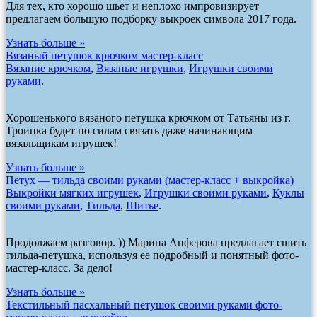
Для тех, кто хорошо шьет и неплохо импровизирует
предлагаем большую подборку выкроек символа 2017 года.
Узнать больше »
Вязаный петушок крючком мастер-класс
Вязание крючком
,
Вязаные игрушки
,
Игрушки своими
руками
.
Хорошенького вязаного петушка крючком от Татьяны из г.
Троицка будет по силам связать даже начинающим
вязальщикам игрушек!
Узнать больше »
Петух — тильда своими руками (мастер-класс + выкройка)
Выкройки мягких игрушек
,
Игрушки своими руками
,
Куклы
своими руками
,
Тильда
,
Шитье
.
Продолжаем разговор. )) Марина Анферова предлагает сшить
тильда-петушка, используя ее подробный и понятный фото-
мастер-класс. За дело!
Узнать больше »
Текстильный пасхальный петушок своими руками фото-