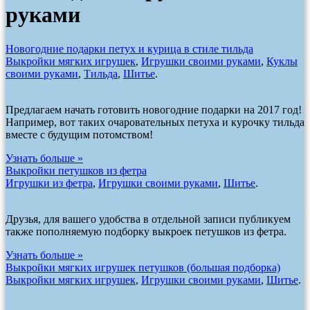
руками
Новогодние подарки петух и курица в стиле тильда
Выкройки мягких игрушек
,
Игрушки своими руками
,
Куклы
своими руками
,
Тильда
,
Шитье
.
Предлагаем начать готовить новогодние подарки на 2017 год!
Например, вот таких очаровательных петуха и курочку тильда
вместе с будущим потомством!
Узнать больше »
Выкройки петушков из фетра
Игрушки из фетра
,
Игрушки своими руками
,
Шитье
.
Друзья, для вашего удобства в отдельной записи публикуем
также пополняемую подборку выкроек петушков из фетра.
Узнать больше »
Выкройки мягких игрушек петушков (большая подборка)
Выкройки мягких игрушек
,
Игрушки своими руками
,
Шитье
.