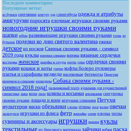
Последние комментарии:
Популярные метки:
одежда и атрибуты
снеговики
слингобусы
из бумаги
кенгуру
еда
амигуруми
поросята
елочные игрушки своими руками
новогодние игрушки своими руками
шапки
развивающие игрушки своими руками
топы
зебры
из
поделки ко дню святого валентина
ежики
бутылок
детское
Свинья своими руками - символ
из носков
2019 года
куклы
вязаные сердечки
коровы
варежки спицами
женское
сердечки своими
костюмы
шарфы и снуды
кроты
совы
руками
кошки и коты
кофты болеро пуловеры
улитки
платья и сарафаны
медведи
насекомые
бегемоты
Пинетки
Собака своими руками -
крючком и спицами
крокодилы
символ 2018 года!
пальчиковый театр
купальник для художественной
шляпы и косынки
козы
снегурочка
гимнастики
львы
лисы
аппликации
Петухи
лошади и кони
игрушки спицами
своими руками
обезьянки
овечки
мультгерои
маски
птицы
слоны
лоси
волки
фетр
игрушки из флиса
елочка
тигры
лалалупси
жирафы
олени
игрушки
куклы
сувениры и аксессуары
мышки
текстильные
пасха
зайчики
юбки
из бросового материала