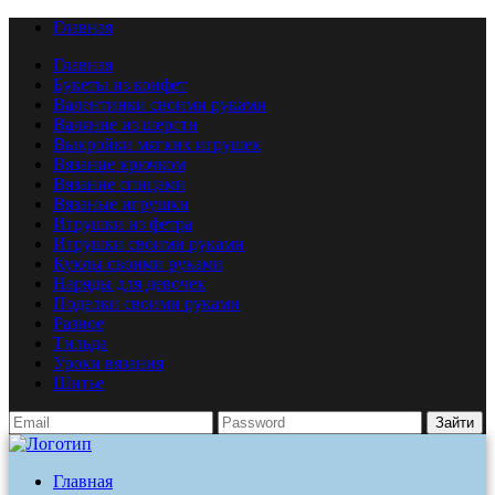
Главная
Главная
Букеты из конфет
Валентинки своими руками
Валяние из шерсти
Выкройки мягких игрушек
Вязание крючком
Вязание спицами
Вязаные игрушки
Игрушки из фетра
Игрушки своими руками
Куклы своими руками
Наряды для девочек
Поделки своими руками
Разное
Тильда
Уроки вязания
Шитье
Зайти
Главная