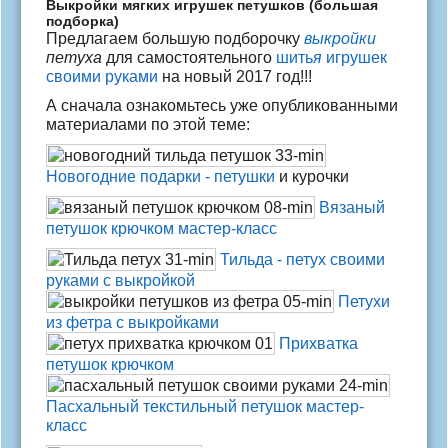
Выкройки мягких игрушек петушков (большая
подборка)
Предлагаем большую подборочку
выкройки
петуха
для самостоятельного
шить
я
игрушек
своими руками
на новый 2017 год!!!
А сначала ознакомьтесь уже опубликованными
материалами по этой теме:
Новогодние подарки - петушки
и курочки
Вязаный
петушок крючком мастер-класс
Тильда - петух своими
руками с выкройкой
Петухи
из фетра с выкройками
Прихватка
петушок крючком
Пасхальный текстильный петушок мастер-
класс