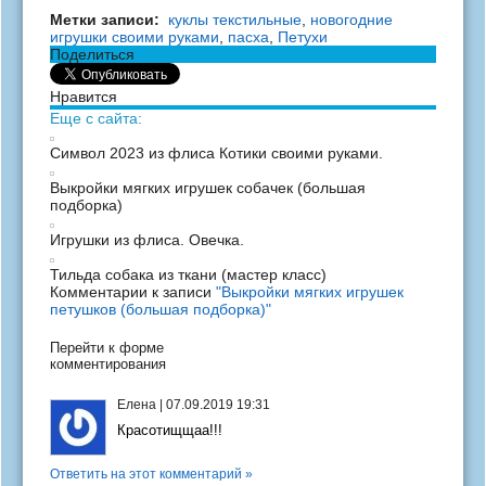
Метки записи:
куклы текстильные
,
новогодние
игрушки своими руками
,
пасха
,
Петухи
Поделиться
Нравится
Еще с сайта:
Символ 2023 из флиса Котики своими руками.
Выкройки мягких игрушек собачек (большая
подборка)
Игрушки из флиса. Овечка.
Тильда собака из ткани (мастер класс)
Комментарии к записи
"Выкройки мягких игрушек
петушков (большая подборка)"
Перейти к форме
комментирования
Елена
|
07.09.2019 19:31
Красотищщаа!!!
Ответить на этот комментарий »