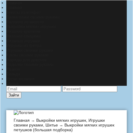
Главная
Главная
Букеты из конфет
Валентинки своими руками
Валяние из шерсти
Выкройки мягких игрушек
Вязание крючком
Вязание спицами
Вязаные игрушки
Игрушки из фетра
Игрушки своими руками
Куклы своими руками
Наряды для девочек
Поделки своими руками
Разное
Тильда
Уроки вязания
Шитье
Зайти
Главная
→
Выкройки мягких игрушек
,
Игрушки
своими руками
,
Шитье
→ Выкройки мягких игрушек
петушков (большая подборка)