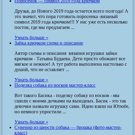
Поросёнок — символ 2019 года крючком
Друзья, до Нового 2019 года остается всего полгода! А
это значит, что пора готовить поросенка -вязаный
символ 2019 года крючком!!! У нас уже есть несколько
постов, где мы предлагаем ...
Узнать больше »
Зайка крючком схема и описание
Автор схемы и описания вязания игрушки зайки
крючком - Татьяна Будаева. Дети просто обожают все
мягкое и нежное! А тут работа выполнена настолько с
душой, что не оставляет ...
Узнать больше »
Поделка собака из носков мастер-класс
Вот такого Басика - поделку собаку из носков - мы
сшили с моими дочками на выходных. Басик - это так
девочки назвали игрушку сами. Идею взяли на Ютюбе,
но немного упростили ...
Узнать больше »
Сувенир из шерсти собака — брошка (фото-мастер-
класс)