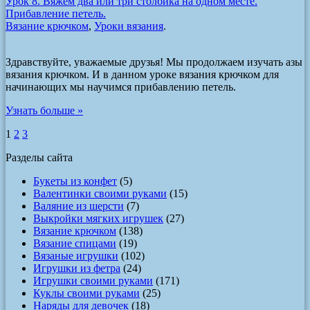
Урок 8. Вяжем два или три столбика на одном месте.
Прибавление петель.
Вязание крючком
,
Уроки вязания
.
Здравствуйте, уважаемые друзья! Мы продолжаем изучать азы
вязания крючком. И в данном уроке вязания крючком для
начинающих мы научимся прибавлению петель.
Узнать больше »
1
2
3
Разделы сайта
Букеты из конфет
(5)
Валентинки своими руками
(15)
Валяние из шерсти
(7)
Выкройки мягких игрушек
(27)
Вязание крючком
(138)
Вязание спицами
(19)
Вязаные игрушки
(102)
Игрушки из фетра
(24)
Игрушки своими руками
(171)
Куклы своими руками
(25)
Наряды для девочек
(18)