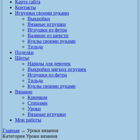
Карта сайта
Контакты
Игрушки своими руками
Выкройки
Вязаные игрушки
Игрушки из фетра
Валяние из шерсти
Куклы своими руками
Тильда
Поделки
Шитье
Наряды для девочек
Выкройки мягких игрушек
Игрушки из фетра
Тильда
Куклы своими руками
Вязание
Крючком
Спицами
Уроки
Вязаные игрушки
Мои работы
Главная
→ Уроки вязания
Категория Уроки вязания