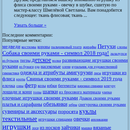
флиса своими руками - овечку в шубке, сшитую по
мастер-классу Шмелёвой Светланы. Вам понадобится
следующее: ткань флисовая; ткань ...
Узнать больше »
Последние комментарии:
Популярные метки:
Петухи
медведи
коровы
костюмы
пальчиковый театр
жирафы
слоны
Собака своими руками - символ 2018 года!
лалалупси
детское
развивающие игрушки своими
тигры
из бутылок
волки
руками
насекомые
из бумаги
еда
олени
купальник для художественной
одежда и атрибуты амигуруми
игрушки из
гимнастики
лисы
Свинья своими руками - символ 2019 года
флиса
кроты
фетр
елочка
юбки
бегемоты
козы
совы
варежки спицами
кенгуру
шапки
лошади и кони
из бросового материала
топы
улитки
елочные игрушки своими руками
Дракон своими руками
обезьянки
платья и сарафаны
снегурочка своими руками
зебры
куклы
сувениры и аксессуары
поросята
текстильные
овечки
игрушки спицами
аппликации
игрушки
зайчики
вязаные
из носков
лоси
мышки