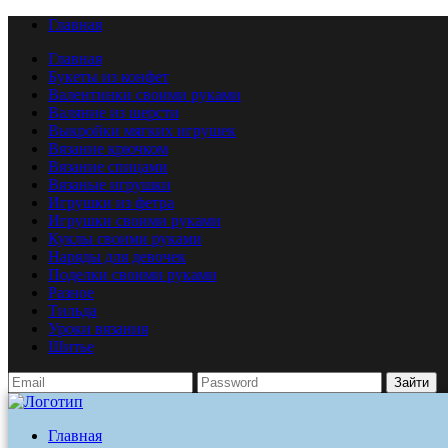
Главная
Главная
Букеты из конфет
Валентинки своими руками
Валяние из шерсти
Выкройки мягких игрушек
Вязание крючком
Вязание спицами
Вязаные игрушки
Игрушки из фетра
Игрушки своими руками
Куклы своими руками
Наряды для девочек
Поделки своими руками
Разное
Тильда
Уроки вязания
Шитье
Зайти
Главная