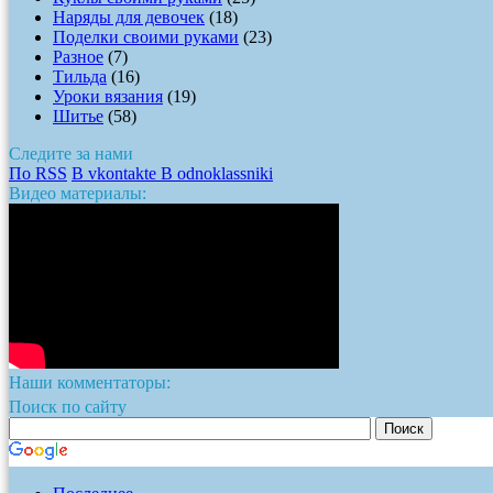
Наряды для девочек
(18)
Поделки своими руками
(23)
Разное
(7)
Тильда
(16)
Уроки вязания
(19)
Шитье
(58)
Следите за нами
По RSS
В vkontakte
В odnoklassniki
Видео материалы:
Наши комментаторы:
Поиск по сайту