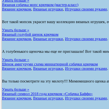
Узнать больше »
Вязаная собачка мопс крючком (мастер-класс)
Вязание крючком
,
Вязаные игрушки
,
Игрушки своими руками
.
Вот такой мопсик украсит вашу коллекцию вязаных игрушек, ес
Узнать больше »
Вязаный голубой щенок крючком
Вязание крючком
,
Вязаные игрушки
,
Игрушки своими руками
.
А голубенького щеночка мы еще не приглашали! Вот такой м
Узнать больше »
Щенок амигуруми схема миниатюрной собачки крючком
Вязание крючком
,
Вязаные игрушки
,
Игрушки своими руками
.
Вы только посмотрите на эту милоту!!! Мимимишного щенка а
Узнать больше »
Вязаный символ 2018 года крючком «Собачка Баффи»
Вязание крючком
,
Вязаные игрушки
,
Игрушки своими руками
.