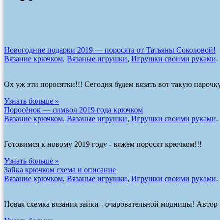
Новогодние подарки 2019 — поросята от Татьяны Соколовой!
Вязание крючком
,
Вязаные игрушки
,
Игрушки своими руками
.
Ох уж эти поросятки!!! Сегодня будем вязать вот такую пароч
Узнать больше »
Поросёнок — символ 2019 года крючком
Вязание крючком
,
Вязаные игрушки
,
Игрушки своими руками
.
Готовимся к новому 2019 году - вяжем поросят крючком!!!
Узнать больше »
Зайка крючком схема и описание
Вязание крючком
,
Вязаные игрушки
,
Игрушки своими руками
.
Новая схемка вязания зайки - очаровательной модницы! Автор -