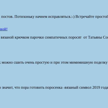
остов. Потихоньку начнем исправляться.:-) Встречайте простой, 
овой!
й вязаной крючком парочки симпатичных поросят от Татьяны С
ак можно сшить очень простую и при этом мимимишную поделку и
о значит, что пора готовить поросенка -вязаный символ 2019 года