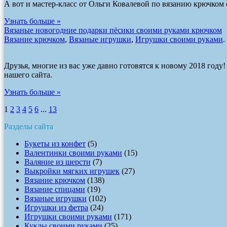
А вот и мастер-класс от Ольги Ковалевой по вязанию крючком 
Узнать больше »
Вязаные новогодние подарки пёсики своими руками крючком
Вязание крючком
,
Вязаные игрушки
,
Игрушки своими руками
.
Друзья, многие из вас уже давно готовятся к новому 2018 году
нашего сайта.
Узнать больше »
1
2
3
4
5
6
...
13
Разделы сайта
Букеты из конфет
(5)
Валентинки своими руками
(15)
Валяние из шерсти
(7)
Выкройки мягких игрушек
(27)
Вязание крючком
(138)
Вязание спицами
(19)
Вязаные игрушки
(102)
Игрушки из фетра
(24)
Игрушки своими руками
(171)
Куклы своими руками
(25)