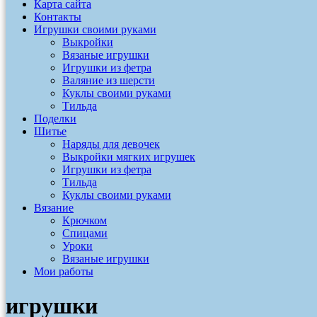
Карта сайта
Контакты
Игрушки своими руками
Выкройки
Вязаные игрушки
Игрушки из фетра
Валяние из шерсти
Куклы своими руками
Тильда
Поделки
Шитье
Наряды для девочек
Выкройки мягких игрушек
Игрушки из фетра
Тильда
Куклы своими руками
Вязание
Крючком
Спицами
Уроки
Вязаные игрушки
Мои работы
игрушки