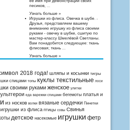
ее имя при демонстрации своих
песиков, ...
Узнать больше »
Игрушки из флиса. Овечка в шубе.
Друзья, представляем вашему
вниманию игрушку из флиса своими
руками - овечку в шубке, сшитую по
мастер-классу Шмелёвой Светланы.
Вам понадобится следующее: ткань
флисовая; ткань ...
Узнать больше »
символ 2018 года!
шляпы и косынки
тигры
куклы текстильные
ушки спицами
топы
лоси
женское
шки своими руками
улитки
ультгерои
платья и
бегемоты
еда
варежки спицами
ми
из носков
вязаные сердечки
Пинетки
волки
Свинья
игрушки из флиса
птицы
совы
игрушки
детское
фетр
коты
насекомые