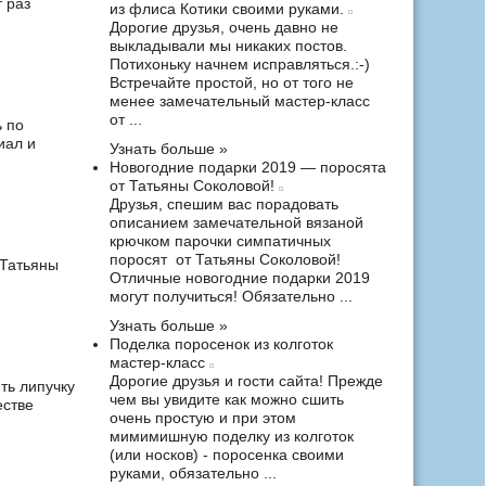
 раз
из флиса Котики своими руками.
Дорогие друзья, очень давно не
выкладывали мы никаких постов.
Потихоньку начнем исправляться.:-)
Встречайте простой, но от того не
менее замечательный мастер-класс
от ...
ь по
иал и
Узнать больше »
Новогодние подарки 2019 — поросята
от Татьяны Соколовой!
Друзья, спешим вас порадовать
)
описанием замечательной вязаной
крючком парочки симпатичных
поросят от Татьяны Соколовой!
 Татьяны
Отличные новогодние подарки 2019
могут получиться! Обязательно ...
Узнать больше »
Поделка поросенок из колготок
мастер-класс
Дорогие друзья и гости сайта! Прежде
ть липучку
чем вы увидите как можно сшить
естве
очень простую и при этом
мимимишную поделку из колготок
(или носков) - поросенка своими
руками, обязательно ...