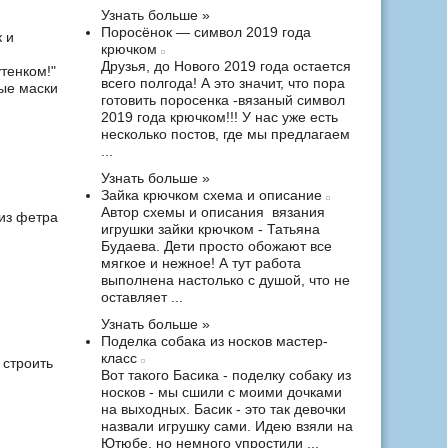
Узнать больше »
Поросёнок — символ 2019 года
 и
крючком
Друзья, до Нового 2019 года остается
тенком!"
всего полгода! А это значит, что пора
тые маски
готовить поросенка -вязаный символ
2019 года крючком!!! У нас уже есть
несколько постов, где мы предлагаем
...
Узнать больше »
Зайка крючком схема и описание
Автор схемы и описания вязания
из фетра
игрушки зайки крючком - Татьяна
Будаева. Дети просто обожают все
мягкое и нежное! А тут работа
выполнена настолько с душой, что не
оставляет ...
Узнать больше »
Поделка собака из носков мастер-
класс
 строить
Вот такого Басика - поделку собаку из
носков - мы сшили с моими дочками
на выходных. Басик - это так девочки
назвали игрушку сами. Идею взяли на
Ютюбе, но немного упростили ...