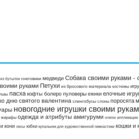
Собака своими руками - 
медведи
снеговики
из бутылок
Петухи
своими руками
игр
из бросового материала
костюмы
пасха
елочные игру
кофты болеро пуловеры
ежики
львы
ко дню святого валентина
м
поросята
слингобусы
слоны
новогодние игрушки своими рука
уары
одежда и атрибуты амигуруми
жирафы
олени
аппликации
кошки и 
и кони
юбки
лисы
купальник для художественной гимнастики