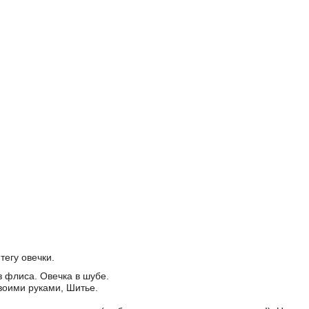
тегу овечки.
з флиса. Овечка в шубе.
воими руками
,
Шитье
.