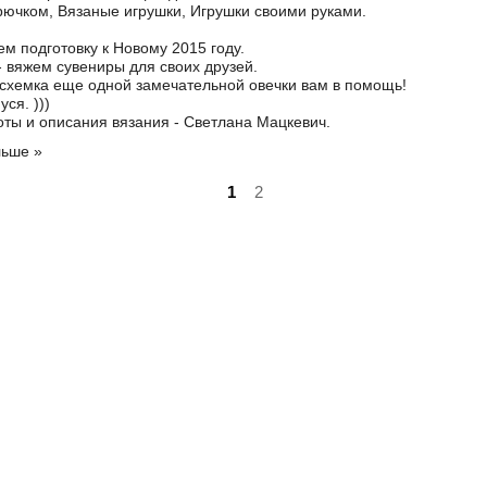
рючком
,
Вязаные игрушки
,
Игрушки своими руками
.
м подготовку к Новому 2015 году.
- вяжем сувениры для своих друзей.
схемка еще одной замечательной овечки вам в помощь!
уся. )))
оты и описания вязания - Светлана Мацкевич.
льше »
1
2