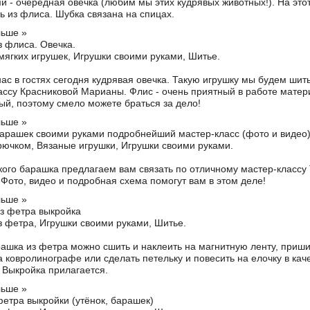
и - очередная овечка (любим мы этих кудрявых животных!). На этот
ь из флиса. Шубка связана на спицах.
льше »
з флиса. Овечка.
мягких игрушек
,
Игрушки своими руками
,
Шитье
.
нас в гостях сегодня кудрявая овечка. Такую игрушку мы будем шит
ассу Красниковой Марианы. Флис - очень приятный в работе матер
ый, поэтому смело можете браться за дело!
льше »
арашек своими руками подробнейший мастер-класс (фото и видео
рючком
,
Вязаные игрушки
,
Игрушки своими руками
.
ого барашка предлагаем вам связать по отличному мастер-классу
 Фото, видео и подробная схема помогут вам в этом деле!
льше »
з фетра выкройка
з фетра
,
Игрушки своими руками
,
Шитье
.
рашка из фетра можно сшить и наклеить на магнитную ленту, приши
а ковролинографе или сделать петельку и повесить на елочку в кач
 Выкройка прилагается.
льше »
фетра выкройки (утёнок, барашек)