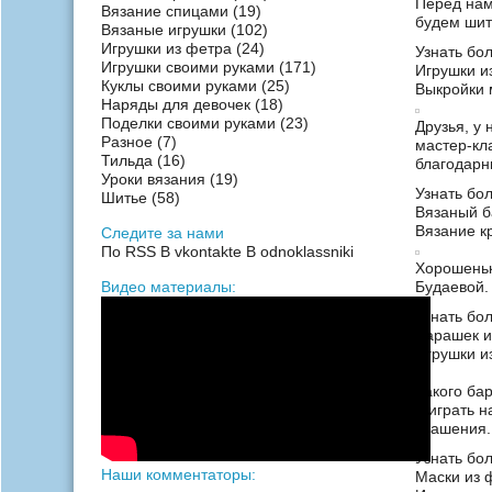
Перед нам
Вязание спицами
(19)
будем шит
Вязаные игрушки
(102)
Игрушки из фетра
(24)
Узнать бо
Игрушки своими руками
(171)
Игрушки и
Куклы своими руками
(25)
Выкройки 
Наряды для девочек
(18)
Поделки своими руками
(23)
Друзья, у 
Разное
(7)
мастер-кл
Тильда
(16)
благодарн
Уроки вязания
(19)
Узнать бо
Шитье
(58)
Вязаный б
Вязание к
Следите за нами
По RSS
В vkontakte
В odnoklassniki
Хорошеньк
Видео материалы:
Будаевой.
Узнать бо
Барашек и
Игрушки и
Такого ба
и играть н
крашения.
Узнать бо
Наши комментаторы:
Маски из 