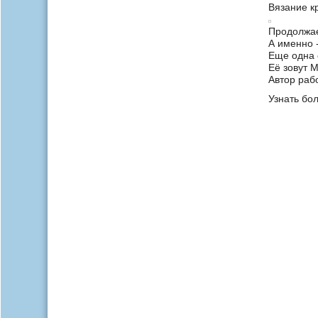
Вязание к
Продолжае
А именно 
Еще одна 
Её зовут М
Автор раб
Узнать бо