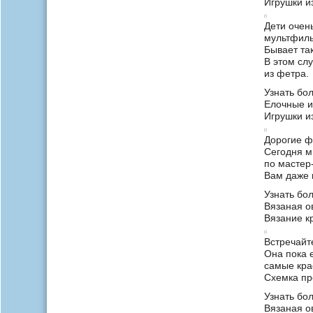
Игрушки и
Дети очен
мультфиль
Бывает так
В этом слу
из фетра.
Узнать бо
Елочные и
Игрушки и
Дорогие ф
Сегодня м
по мастер
Вам даже 
Узнать бо
Вязаная о
Вязание к
Встречайт
Она пока 
самые кра
Схемка пр
Узнать бо
Вязаная о