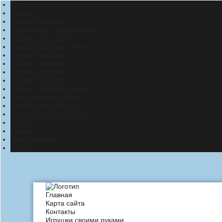
Главная
Главная
Букеты из конфет
Валентинки своими руками
Валяние из шерсти
Выкройки мягких игрушек
Вязание крючком
Вязание спицами
Вязаные игрушки
Игрушки из фетра
Игрушки своими руками
Куклы своими руками
Наряды для девочек
Поделки своими руками
Разное
Тильда
Уроки вязания
Шитье
Главная
Карта сайта
Контакты
Игрушки своими руками