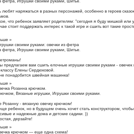
з фетра
,
Игрушки своими руками
,
Шитье
.
ь любят наряжаться в разных персонажей, особенно в героев сказок
мов.
ое, что ребенок заявляет родителям: "сегодня я буду мишкой или у
чае стоит поддержать интерес к такой игре и сшить вот такие прос
льше »
грушки своими руками: овечки из фетра
з фетра
,
Игрушки своими руками
,
Шитье
.
етроманы!
ы предлагаем вам сшить елочные игрушки своими руками - овечек 
-классу Елены Сердюковой.
не понадобится швейная машинка!
льше »
вечка Розанна крючком.
рючком
,
Вязаные игрушки
,
Игрушки своими руками
.
е Розанну - вязаную овечку крючком!
еще ребенок, но в будущем очень хочет стать конструктором, чтобы
сивые и надежные дома и детские садики. ))
остая, дерзайте!
льше »
вечка крючком — еще одна схема!