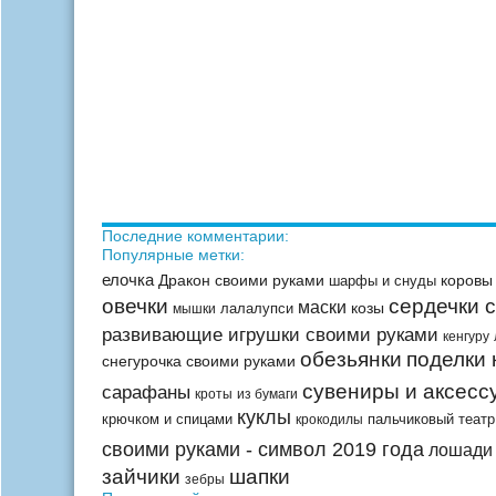
Последние комментарии:
Популярные метки:
елочка
Дракон своими руками
коровы
шарфы и снуды
овечки
сердечки 
маски
козы
лалалупси
мышки
развивающие игрушки своими руками
кенгуру
обезьянки
поделки 
снегурочка своими руками
сувениры и аксесс
сарафаны
кроты
из бумаги
куклы
крючком и спицами
пальчиковый театр
крокодилы
своими руками - символ 2019 года
лошади 
зайчики
шапки
зебры