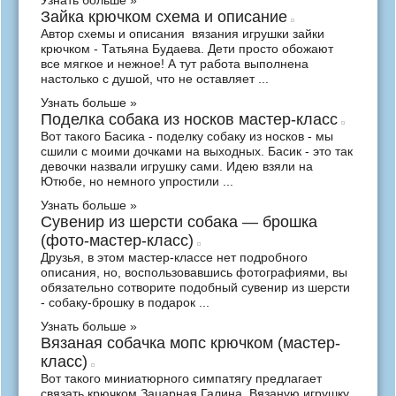
Узнать больше »
Зайка крючком схема и описание
Автор схемы и описания вязания игрушки зайки
крючком - Татьяна Будаева. Дети просто обожают
все мягкое и нежное! А тут работа выполнена
настолько с душой, что не оставляет ...
Узнать больше »
Поделка собака из носков мастер-класс
Вот такого Басика - поделку собаку из носков - мы
сшили с моими дочками на выходных. Басик - это так
девочки назвали игрушку сами. Идею взяли на
Ютюбе, но немного упростили ...
Узнать больше »
Сувенир из шерсти собака — брошка
(фото-мастер-класс)
Друзья, в этом мастер-классе нет подробного
описания, но, воспользовавшись фотографиями, вы
обязательно сотворите подобный сувенир из шерсти
- собаку-брошку в подарок ...
Узнать больше »
Вязаная собачка мопс крючком (мастер-
класс)
Вот такого миниатюрного симпатягу предлагает
связать крючком Зацарная Галина. Вязаную игрушку