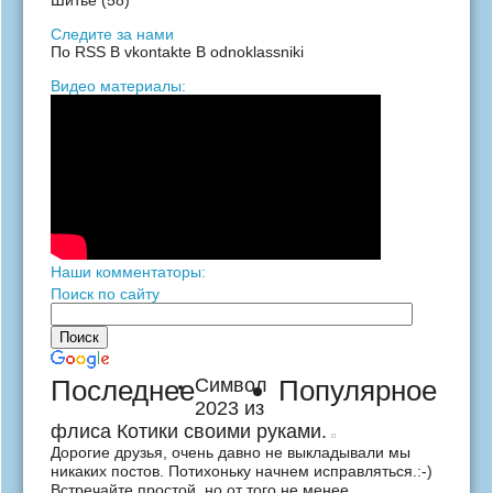
Шитье
(58)
Следите за нами
По RSS
В vkontakte
В odnoklassniki
Видео материалы:
Наши комментаторы:
Поиск по сайту
Последнее
Символ
Популярное
2023 из
флиса Котики своими руками.
Дорогие друзья, очень давно не выкладывали мы
никаких постов. Потихоньку начнем исправляться.:-)
Встречайте простой, но от того не менее