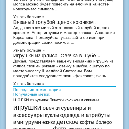
мопса можно будет повесить на елочку в качестве
новогоднего символа ...
Узнать больше »
Вязаный голубой щенок крючком
Ах, до чего же милый этот вязаный голубой щенок
крючком! Автор игрушки и мастер-класса - Анастасия
Кирсанова. Пожалуйста, указывайте ее имя при
демонстрации своих песиков, ...
Узнать больше »
Игрушки из флиса. Овечка в шубе.
Друзья, представляем вашему вниманию игрушку из
флиса своими руками - овечку в шубке, сшитую по
мастер-классу Шмелёвой Светланы. Вам
понадобится следующее: ткань флисовая; ткань ...
Узнать больше »
Последние комментарии:
Популярные метки:
шапки
Пинетки крючком и спицами
из бутылок
игрушки
сувениры и
овечки
аксессуары
одежда и атрибуты
куклы
детское
амигуруми
кофты болеро
ежики
фетр