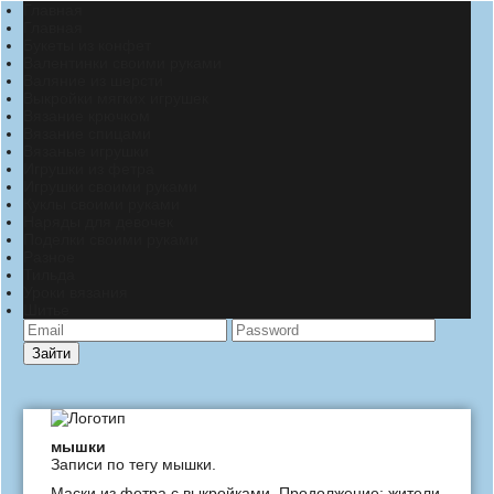
Главная
Главная
Букеты из конфет
Валентинки своими руками
Валяние из шерсти
Выкройки мягких игрушек
Вязание крючком
Вязание спицами
Вязаные игрушки
Игрушки из фетра
Игрушки своими руками
Куклы своими руками
Наряды для девочек
Поделки своими руками
Разное
Тильда
Уроки вязания
Шитье
Зайти
мышки
Записи по тегу мышки.
Маски из фетра с выкройками. Продолжение: жители