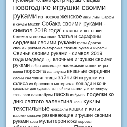
пуловеры
игрушки спицами
костюмы
новогодние игрушки своими
руками
женское
из носков
шарфы
лисы
львы
Собака своими руками -
маски
и снуды
символ 2018 года!
шляпы и косынки
платья и сарафаны
бегемоты
елочка
волки
сердечки своими руками
Дракон
кроты
своими руками
снегурочка своими руками
жирафы
Свинья своими руками - символ 2019
года
медведи
елочные игрушки своими
еда
руками
насекомые
тигры
зебры
аппликации
мышки
поросята
вязаные сердечки
лалалупси
олени
зайчики
игрушки из
птицы
снеговики
слоны
флиса
лошади и кони
из бросового материала
купальник для художественной гимнастики
улитки
кенгуру
пасха
поделки ко
слингобусы
топы
лоси
из бумаги
куклы
дню святого валентина
козы
текстильные
кошки и коты
крокодилы
развивающие игрушки своими
варежки спицами
мультгерои
руками
юбки
коровы
совы