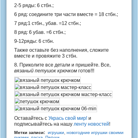
2-5 ряды: 6 стбн.;
6 ряд: соедините три части вместе = 18 стбн.;
7 ряд:1 стбн., убав. =12 стбн.;
8 ряд: 6 убав. =6 стбн.;
9-12ряды: 6 стбн.
Также оставьте без наполнения, сложите
вместе и провяжите 3 стбн.
8. Приколите все детали и пришейте. Все,
вязаный петушок крючком
готов!!!
Оставайтесь с
Укрась свой мир!
и
подписывайтесь на нашу
ленту новостей
!
Метки записи:
игрушки
,
новогодние игрушки своими
руками
,
пасха
,
Петухи