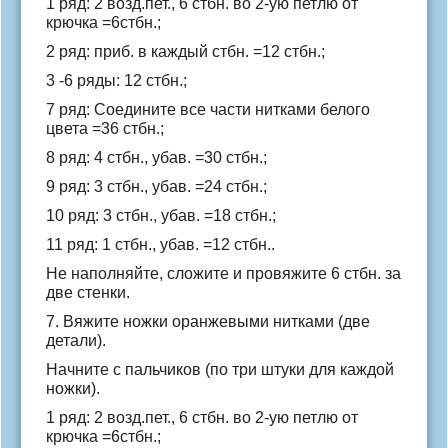
1 ряд: 2 возд.пет., 6 стбн. во 2-ую петлю от
крючка =6стбн.;
2 ряд: приб. в каждый стбн. =12 стбн.;
3 -6 ряды: 12 стбн.;
7 ряд: Соедините все части нитками белого
цвета =36 стбн.;
8 ряд: 4 стбн., убав. =30 стбн.;
9 ряд: 3 стбн., убав. =24 стбн.;
10 ряд: 3 стбн., убав. =18 стбн.;
11 ряд: 1 стбн., убав. =12 стбн..
Не наполняйте, сложите и провяжите 6 стбн. за
две стенки.
7. Вяжите ножки оранжевыми нитками (две
детали).
Начните с пальчиков (по три штуки для каждой
ножки).
1 ряд: 2 возд.пет., 6 стбн. во 2-ую петлю от
крючка =6стбн.;