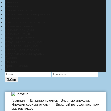
Главная
Главная
Букеты из конфет
Валентинки своими руками
Валяние из шерсти
Выкройки мягких игрушек
Вязание крючком
Вязание спицами
Вязаные игрушки
Игрушки из фетра
Игрушки своими руками
Куклы своими руками
Наряды для девочек
Поделки своими руками
Разное
Тильда
Уроки вязания
Шитье
Зайти
Главная
→
Вязание крючком
,
Вязаные игрушки
,
Игрушки своими руками
→ Вязаный петушок крючком
мастер-класс