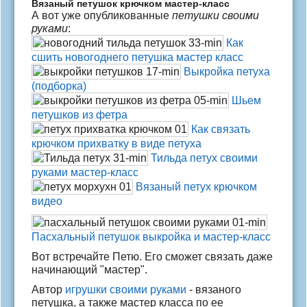
Вязаный петушок крючком мастер-класс
А вот уже опубликованные
петушки своими
руками
:
Как
сшить новогоднего петушка мастер класс
Выкройка петуха
(подборка)
Шьем
петушков из фетра
Как связать
крючком прихватку в виде петуха
Тильда петух своими
руками мастер-класс
Вязаный петух крючком
видео
Пасхальный петушок выкройка и мастер-класс
Вот встречайте Петю. Его сможет связать даже
начинающий "мастер".
Автор
игрушки своими руками
- вязаного
петушка, а также мастер класса по ее