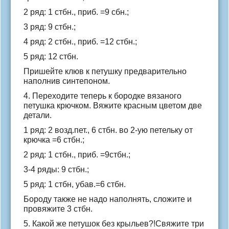
2 ряд: 1 стбн., приб. =9 сбн.;
3 ряд: 9 стбн.;
4 ряд: 2 стбн., приб. =12 стбн.;
5 ряд: 12 стбн.
Пришейте клюв к петушку предварительно
наполнив синтепоном.
4. Переходите теперь к бородке вязаного
петушка крючком. Вяжите красным цветом две
детали.
1 ряд: 2 возд.пет., 6 стбн. во 2-ую петельку от
крючка =6 стбн.;
2 ряд: 1 стбн., приб. =9стбн.;
3-4 ряды: 9 стбн.;
5 ряд: 1 стбн, убав.=6 стбн.
Бороду также не надо наполнять, сложите и
провяжите 3 стбн.
5. Какой же петушок без крыльев?!Свяжите три