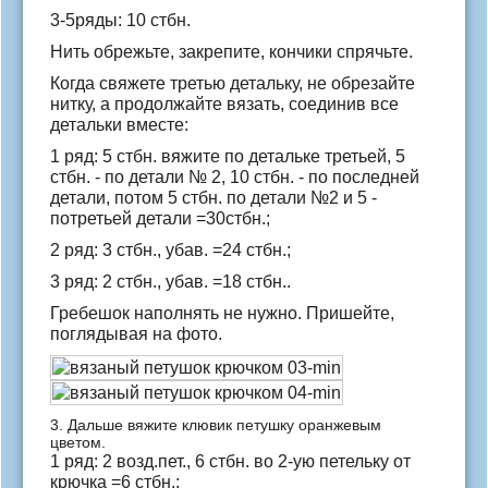
3-5ряды: 10 стбн.
Нить обрежьте, закрепите, кончики спрячьте.
Когда свяжете третью детальку, не обрезайте
нитку, а продолжайте вязать, соединив все
детальки вместе:
1 ряд: 5 стбн. вяжите по детальке третьей, 5
стбн. - по детали № 2, 10 стбн. - по последней
детали, потом 5 стбн. по детали №2 и 5 -
потретьей детали =30стбн.;
2 ряд: 3 стбн., убав. =24 стбн.;
3 ряд: 2 стбн., убав. =18 стбн..
Гребешок наполнять не нужно. Пришейте,
поглядывая на фото.
3. Дальше вяжите клювик петушку оранжевым
цветом.
1 ряд: 2 возд.пет., 6 стбн. во 2-ую петельку от
крючка =6 стбн.;