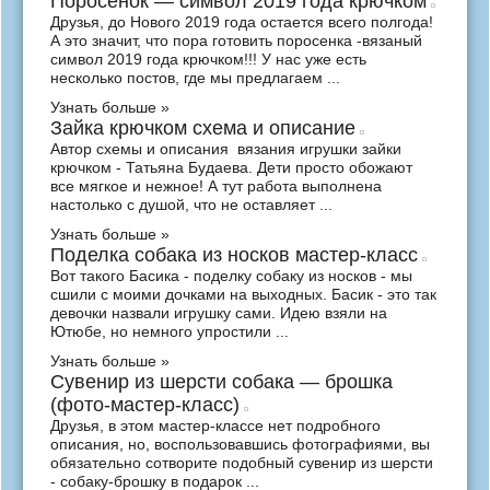
Поросёнок — символ 2019 года крючком
Друзья, до Нового 2019 года остается всего полгода!
А это значит, что пора готовить поросенка -вязаный
символ 2019 года крючком!!! У нас уже есть
несколько постов, где мы предлагаем ...
Узнать больше »
Зайка крючком схема и описание
Автор схемы и описания вязания игрушки зайки
крючком - Татьяна Будаева. Дети просто обожают
все мягкое и нежное! А тут работа выполнена
настолько с душой, что не оставляет ...
Узнать больше »
Поделка собака из носков мастер-класс
Вот такого Басика - поделку собаку из носков - мы
сшили с моими дочками на выходных. Басик - это так
девочки назвали игрушку сами. Идею взяли на
Ютюбе, но немного упростили ...
Узнать больше »
Сувенир из шерсти собака — брошка
(фото-мастер-класс)
Друзья, в этом мастер-классе нет подробного
описания, но, воспользовавшись фотографиями, вы
обязательно сотворите подобный сувенир из шерсти
- собаку-брошку в подарок ...