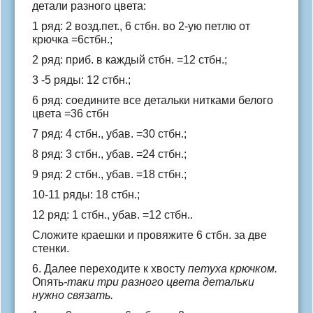
детали разного цвета:
1 ряд: 2 возд.пет., 6 стбн. во 2-ую петлю от
крючка =6стбн.;
2 ряд: приб. в каждый стбн. =12 стбн.;
3 -5 ряды: 12 стбн.;
6 ряд: соедините все детальки нитками белого
цвета =36 стбн
7 ряд: 4 стбн., убав. =30 стбн.;
8 ряд: 3 стбн., убав. =24 стбн.;
9 ряд: 2 стбн., убав. =18 стбн.;
10-11 ряды: 18 стбн.;
12 ряд: 1 стбн., убав. =12 стбн..
Сложите краешки и провяжите 6 стбн. за две
стенки.
6. Далее переходите к хвосту
петуха крючком.
Опять
-таки три разного цвета детальки
нужно связать.