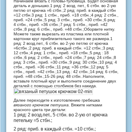
Начинаем вязать с головы-туловища. Будет основная
деталь и донышко.1 ряд: 2 возд. пет., 6 стбн. во 2-ую
петлю от крючка =6 стбн.;2 ряд: приб. в каждый стбн
=12 стбн.3 ряд: 1 стбн., приб. =18 стбн.;4 ряд: 2 стбн.,
приб. =24 стбн.;5 ряд: 3 стбн., приб. =30 стбн.;6 ряд:
4 стбн., приб. =36 стбн.;7 ряд: 5 стбн., приб. =42
стбн.;8 ряд: 6 стбн., приб. =48 стбн.;Оборвите нитку.
Можете также вырезать из пластика или плотной
картонки круг приблизительно такого же размера.1
ряд: 2 возд.пет., 6 стбн. во 2-ую петлю от крючка
=6стбн.;2 ряд: приб. в каждый стбн. =12 стбн.;3 ряд:
12 стбн.;4 ряд: 1 стбн., приб. =18 стбн.;5 ряд : 18
стбн.;6 ряд: 2 стбн., приб. =24 стбн.;7 ряд: 24 стбн.;8
ряд: 3 стбн., приб. =30 стбн.;9 ряд: 30 стбн.;10 ряд: 4
стбн., приб. =36 стбн.;11 ряд: =36 стбн.;12 ряд: 5
стбн., приб. =42 стбн.;13 ряд.: 42 стбн.;14 ряд: 6 стбн,
приб. =48 стбн.;15-26 ряд: 48 стбн..Наполните,
вставьте плотный круг и выполните соединение двух
деталей с помощью столбиков без накида.
Далее переходите к изготовлению гребешка
вязаного крючком петушка
. Вяжите нитками
красного цвета три детали:
1 ряд: 2 возд.пет., 5 стбн. во 2-ую от крючка
петельку =5 стбн.;
2 ряд: приб. в каждый стбн. =10 стбн.;