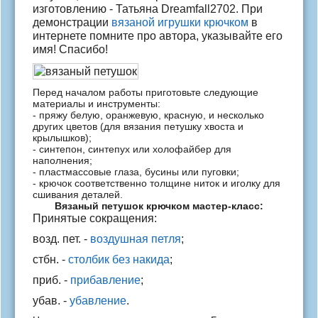
изготовлению -
Татьяна Dreamfall2702
. При
демонстрации
вязаной игрушки
крючком
в
интернете помните про автора, указывайте его
имя! Спасибо!
Перед началом работы приготовьте следующие
материалы и инструменты:
- пряжу белую, оранжевую, красную, и несколько
других цветов (для вязания петушку хвоста и
крылышков);
- синтепон, синтепух или холофайбер для
наполнения;
- пластмассовые глаза, бусины или пуговки;
- крючок соответственно толщине ниток и иголку для
сшивания деталей.
Вязаный петушок крючком мастер-класс:
Принятые сокращения:
возд. пет. -
воздушная петля
;
стбн. -
столбик без накида
;
приб. -
прибавление
;
убав. -
убавление
.