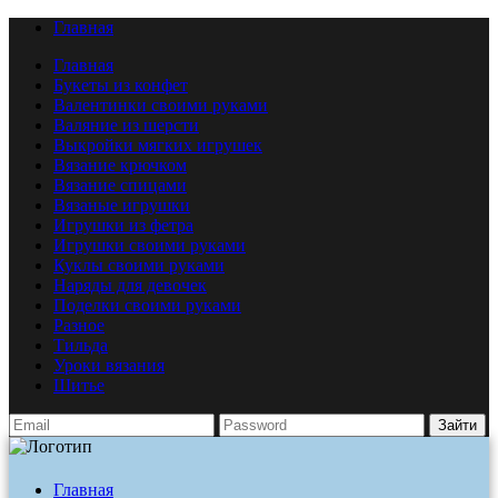
Главная
Главная
Букеты из конфет
Валентинки своими руками
Валяние из шерсти
Выкройки мягких игрушек
Вязание крючком
Вязание спицами
Вязаные игрушки
Игрушки из фетра
Игрушки своими руками
Куклы своими руками
Наряды для девочек
Поделки своими руками
Разное
Тильда
Уроки вязания
Шитье
Зайти
Главная