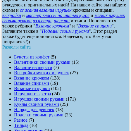
рукоделок и оригинальных идей! На нашем сайте вы найдете
схемы и
описания вязания игрушек
крючком и спицами,
выкройки
и
мастер-классы по шитью кукол
и
мягких игрушек
своими руками
из фетра
,
шерсти
и ткани. Пополняются
также рубрики "
Вязание крючком
"
и
"
Вязание спицами
".
Загляните также в "
Поделки своими руками
". Этот раздел
также будет еще пополняться. Надеемся, что Вам у нас
понравится!))
Разделы сайта
Букеты из конфет
(5)
Валентинки своими руками
(15)
Валяние из шерсти
(7)
Выкройки мягких игрушек
(27)
Вязание крючком
(138)
Вязание спицами
(19)
Вязаные игрушки
(102)
Игрушки из фетра
(24)
Игрушки своими руками
(171)
Куклы своими руками
(25)
Наряды для девочек
(18)
Поделки своими руками
(23)
Разное
(7)
Тильда
(16)
Уроки вязания
(19)