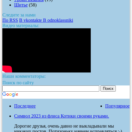
Шитье
(58)
Следите за нами
По RSS
В vkontakte
В odnoklassniki
Видео материалы:
Наши комментаторы:
Поиск по сайту
Последнее
Популярное
Символ 2023 из флиса Котики своими руками.
Дорогие друзья, очень давно не выкладывали мы
никаких постов. Потихоньку начнем исправляться.:-)