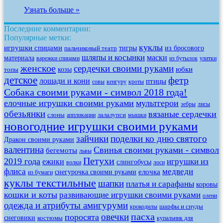
Узнать больше »
Последние комментарии:
Популярные метки:
куклы
игрушки спицами
тигры
из бросового
пальчиковый театр
шляпы и косынки
маски
материала
варежки спицами
из бутылок
улитки
женское
сердечки своими руками
юбки
козы
топы
детское
фетр
лошади и кони
птицы
совы
кенгуру
кроты
Собака своими руками - символ 2018 года!
елочные игрушки своими руками
мультгерои
зебры
лисы
обезьянки
вязаные сердечки
слоны
лалалупси
аппликации
мышки
новогодние игрушки своими руками
зайчики
поделки ко дню святого
Дракон своими руками
валентина
Свинья своими руками - символ
бегемоты
львы
Петухи
2019 года
игрушки из
ежики
слингобусы
волки
лоси
флиса
медведи
елочка
снегурочка своими руками
из бумаги
куклы текстильные
шапки
платья и сарафаны
коровы
кошки и коты
развивающие игрушки своими руками
олени
одежда и атрибуты амигуруми
шарфы и снуды
крокодилы
пасха
овечки
поросята
снеговики
костюмы
купальник для