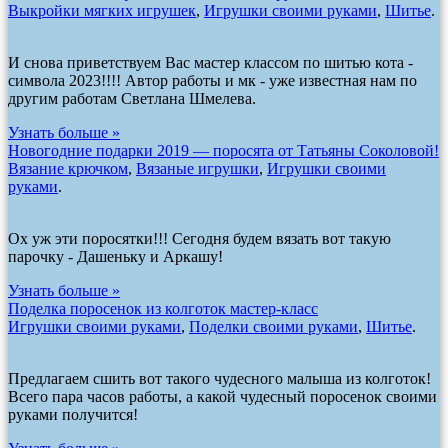
Выкройки мягких игрушек
,
Игрушки своими руками
,
Шитье
.
И снова приветствуем Вас мастер классом по шитью кота -
символа 2023!!!! Автор работы и мк - уже известная нам по
другим работам Светлана Шмелева.
Узнать больше »
Новогодние подарки 2019 — поросята от Татьяны Соколовой!
Вязание крючком
,
Вязаные игрушки
,
Игрушки своими
руками
.
Ох уж эти поросятки!!! Сегодня будем вязать вот такую
парочку - Дашеньку и Аркашу!
Узнать больше »
Поделка поросенок из колготок мастер-класс
Игрушки своими руками
,
Поделки своими руками
,
Шитье
.
Предлагаем сшить вот такого чудесного малыша из колготок!
Всего пара часов работы, а какой чудесный поросенок своими
руками получится!