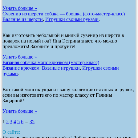
Узнать больше »
Сувенир из шерсти собака — брошка (фото-мастер-класс)
Валяние из шерсти
,
Игрушки своими руками
.
Как изготовить небольшой и милый сувенир из шерсти в
подарок на новый год? Яна Эстрина знает, что можно
предложить! Заходите и пробуйте!
Узнать больше »
Вязаная собачка мопс крючком (мастер-класс)
Вязание крючком
,
Вязаные игрушки
,
Игрушки своими
руками
.
Вот такой мопсик украсит вашу коллекцию вязаных игрушек,
если вы изготовите его по мастер классу от Галины
Зацарной!.
Узнать больше »
1
2
3
4
5
6
...
35
О сайте:
Дорогие читатели и гости сайта! Добро пожаловать в страну