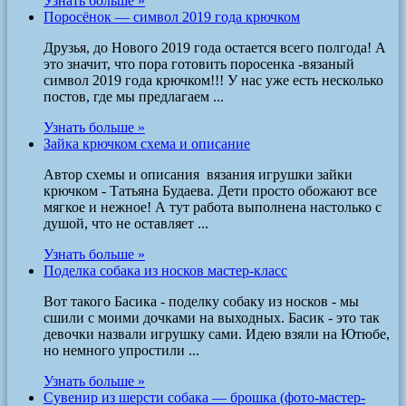
Узнать больше »
Поросёнок — символ 2019 года крючком
Друзья, до Нового 2019 года остается всего полгода! А
это значит, что пора готовить поросенка -вязаный
символ 2019 года крючком!!! У нас уже есть несколько
постов, где мы предлагаем ...
Узнать больше »
Зайка крючком схема и описание
Автор схемы и описания вязания игрушки зайки
крючком - Татьяна Будаева. Дети просто обожают все
мягкое и нежное! А тут работа выполнена настолько с
душой, что не оставляет ...
Узнать больше »
Поделка собака из носков мастер-класс
Вот такого Басика - поделку собаку из носков - мы
сшили с моими дочками на выходных. Басик - это так
девочки назвали игрушку сами. Идею взяли на Ютюбе,
но немного упростили ...
Узнать больше »
Сувенир из шерсти собака — брошка (фото-мастер-