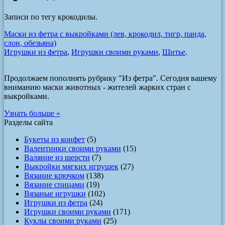
Записи по тегу крокодилы.
Маски из фетра с выкройками (лев, крокодил, тигр, панда,
слон, обезьяна)
Игрушки из фетра
,
Игрушки своими руками
,
Шитье
.
Продолжаем пополнять рубрику "Из фетра". Сегодня вашему
вниманию маски животных - жителей жарких стран с
выкройками.
Узнать больше »
Разделы сайта
Букеты из конфет
(5)
Валентинки своими руками
(15)
Валяние из шерсти
(7)
Выкройки мягких игрушек
(27)
Вязание крючком
(138)
Вязание спицами
(19)
Вязаные игрушки
(102)
Игрушки из фетра
(24)
Игрушки своими руками
(171)
Куклы своими руками
(25)