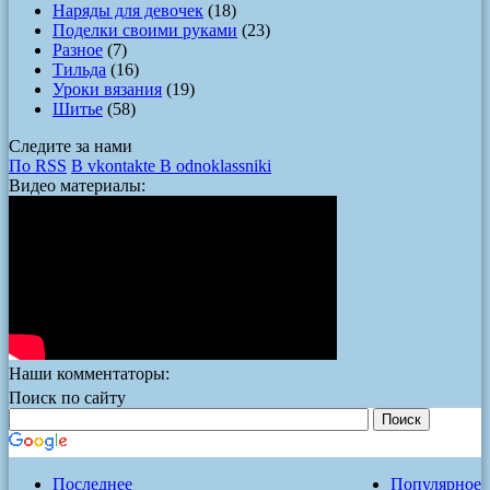
Наряды для девочек
(18)
Поделки своими руками
(23)
Разное
(7)
Тильда
(16)
Уроки вязания
(19)
Шитье
(58)
Следите за нами
По RSS
В vkontakte
В odnoklassniki
Видео материалы:
Наши комментаторы:
Поиск по сайту
Последнее
Популярное