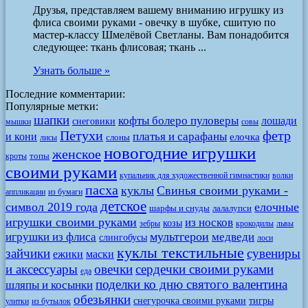
Друзья, представляем вашему вниманию игрушку из
флиса своими руками - овечку в шубке, сшитую по
мастер-классу Шмелёвой Светланы. Вам понадобится
следующее: ткань флисовая; ткань ...
Узнать больше »
Последние комментарии:
Популярные метки:
шапки
кофты болеро пуловеры
лошади
снеговики
мышки
совы
Петухи
фетр
платья и сарафаны
и кони
елочка
слоны
лисы
новогодние игрушки
женское
топы
кроты
своими руками
купальник для художественной гимнастики
волки
пасха
куклы
Свинья своими руками -
аппликации
из бумаги
детское
символ 2019 года
елочные
шарфы и снуды
лалалупси
игрушки своими руками
из носков
козы
зебры
крокодилы
львы
мультгерои
игрушки из флиса
медведи
слингобусы
лоси
куклы текстильные
зайчики
сувениры
ежики
маски
и аксессуары
овечки
сердечки своими руками
еда
поделки ко дню святого валентина
шляпы и косынки
обезьянки
снегурочка своими руками
тигры
улитки
из бутылок