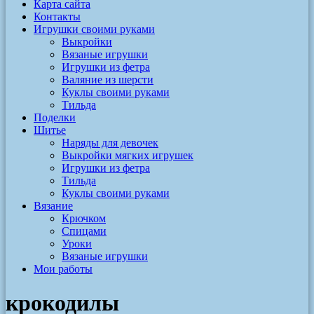
Карта сайта
Контакты
Игрушки своими руками
Выкройки
Вязаные игрушки
Игрушки из фетра
Валяние из шерсти
Куклы своими руками
Тильда
Поделки
Шитье
Наряды для девочек
Выкройки мягких игрушек
Игрушки из фетра
Тильда
Куклы своими руками
Вязание
Крючком
Спицами
Уроки
Вязаные игрушки
Мои работы
крокодилы