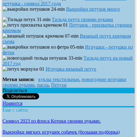
петушка - символ 2017 года
Выкройки петухов много
Тильда петух своими руками
Петушок - прихватка сувенир
крючком
Вязаный петух крючком
схема
Игрушки - петушки из
фетра
Тильда петух на новый
2017 год
Игрушка вязаный петух
Метки записи:
куклы текстильные
,
новогодние игрушки
своими руками
,
пасха
,
Петухи
Поделиться
Нравится
Еще с сайта:
Символ 2023 из флиса Котики своими руками.
Выкройки мягких игрушек собачек (большая подборка)