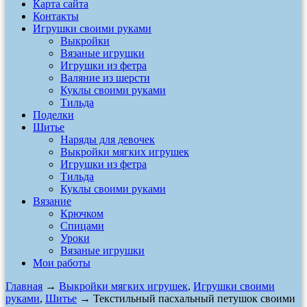
Карта сайта
Контакты
Игрушки своими руками
Выкройки
Вязаные игрушки
Игрушки из фетра
Валяние из шерсти
Куклы своими руками
Тильда
Поделки
Шитье
Наряды для девочек
Выкройки мягких игрушек
Игрушки из фетра
Тильда
Куклы своими руками
Вязание
Крючком
Спицами
Уроки
Вязаные игрушки
Мои работы
Главная
→
Выкройки мягких игрушек
,
Игрушки своими
руками
,
Шитье
→ Текстильный пасхальный петушок своими