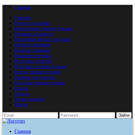
Главная
Главная
Букеты из конфет
Валентинки своими руками
Валяние из шерсти
Выкройки мягких игрушек
Вязание крючком
Вязание спицами
Вязаные игрушки
Игрушки из фетра
Игрушки своими руками
Куклы своими руками
Наряды для девочек
Поделки своими руками
Разное
Тильда
Уроки вязания
Шитье
Зайти
Главная