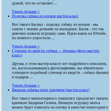
душой, что не оставляет ...
Узнать больше »
Поделка собака из носков мастер-класс
Вот такого Басика - поделку собаку из носков - мы
сшили с моими дочками на выходных. Басик - это так
девочки назвали игрушку сами. Идею взяли на Ютюбе,
но немного упростили ...
Узнать больше »
Сувенир из шерсти собака — брошка (фото-мастер-
класс)
Друзья, в этом мастер-классе нет подробного описания,
но, воспользовавшись фотографиями, вы обязательно
сотворите подобный сувенир из шерсти - собаку-брошку
в подарок ...
Узнать больше »
Вязаная собачка мопс крючком (мастер-класс)
Вот такого миниатюрного симпатягу предлагает связать
крючком Зацарная Галина. Вязаную игрушку мопса
можно будет повесить на елочку в качестве новогоднего