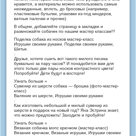
нравится, а материалы можно использовать самые
неожиданные, вплоть, до бросовых (например,
пластиковые бутылки, упаковки из-под киндеров,
ватные палочки и прочее).
В общем, добавляйте страницу в закладки и
размножайте собачек по нашим мастер классам!!!
Поделка собака из носков мастер-класс
Игрушки своими руками
,
Поделки своими руками
,
Шитье
.
Друзья, хотите сшить вот такого милого песика
буквально за пару часов? И понадобится вам для
этого только две пары носков контрастного цвета!
Попробуйте! Дети будут в восторге!
Узнать больше »
Сувенир из шерсти собака — брошка (фото-мастер-
класс)
Валяние из шерсти
,
Игрушки своими руками
.
Как изготовить небольшой и милый сувенир из
шерсти в подарок на новый год? Яна Эстрина знает,
что можно предложить! Заходите и пробуйте!
Узнать больше »
Вязаная собачка мопс крючком (мастер-класс)
Вязание крючком
,
Вязаные игрушки
,
Игрушки своими