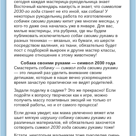
сегодня каждая мастерица-рукодельница знает
Восточный календарь наизусть и знает, что
символом
2030-го года
станет не кто иной, как
собака
! У
некоторых рукодельниц работа по изготовлению
собачек своими руками
кипит уже многие месяцы, у
кого-то даже она началась уже в январе. Для вас,
милые мастерицы, эта рубрика, где мы будем
публиковать исключительно
собак своими руками
в
разных техниках — вязаных, из бумаги, из шерсти
посредством валяния, из ткани, обязательно будет
пост с подборкой выкроек и другие мастер классы,
имеющие отношение к этому животному!
Собака своими руками — символ 2030 года
Смастерить
собачку — символ года своими руками
— это лишний раз уделить внимание своим
детишкам, которые в наше вечно ускоряющееся
время зачастую практически не видят родителей.
Задали поделку в садике? Это же прекрасно! Если
подойти к вопросу творчески как к игре, можно
получить массу позитивных эмоций не только от
готовой работы, но и от самого процесса!
Если дочка увидит, как мама увлеченно вяжет или
шьет мягкую
игрушку собачку своими руками
из
различных материалов, ей обязательно захочется
сотворить
символ 2030 года своими руками
тоже!
Кстати, некоторым мальчикам тоже рукоделие очень