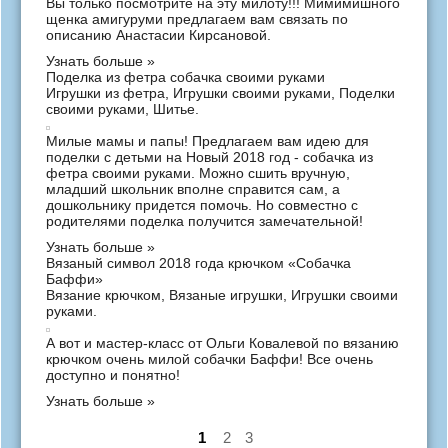
Вы только посмотрите на эту милоту!!! Мимимишного
щенка амигуруми предлагаем вам связать по
описанию Анастасии Кирсановой.
Узнать больше »
Поделка из фетра собачка своими руками
Игрушки из фетра
,
Игрушки своими руками
,
Поделки
своими руками
,
Шитье
.
Милые мамы и папы! Предлагаем вам идею для
поделки с детьми на Новый 2018 год - собачка из
фетра своими руками. Можно сшить вручную,
младший школьник вполне справится сам, а
дошкольнику придется помочь. Но совместно с
родителями поделка получится замечательной!
Узнать больше »
Вязаный символ 2018 года крючком «Собачка
Баффи»
Вязание крючком
,
Вязаные игрушки
,
Игрушки своими
руками
.
А вот и мастер-класс от Ольги Ковалевой по вязанию
крючком очень милой собачки Баффи! Все очень
доступно и понятно!
Узнать больше »
1
2
3