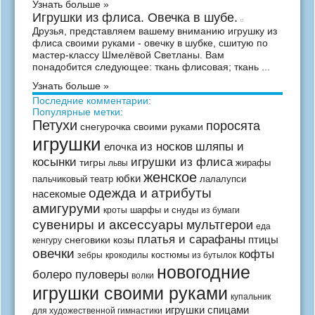
Узнать больше »
Игрушки из флиса. Овечка в шубе.
Друзья, представляем вашему вниманию игрушку из
флиса своими руками - овечку в шубке, сшитую по
мастер-классу Шмелёвой Светланы. Вам
понадобится следующее: ткань флисовая; ткань ...
Узнать больше »
Последние комментарии:
Популярные метки:
Петухи
поросята
снегурочка своими руками
игрушки
из носков
шляпы и
елочка
косынки
игрушки из флиса
тигры
жирафы
львы
женское
юбки
пальчиковый театр
лалалупси
одежда и атрибуты
насекомые
амигуруми
шарфы и снуды
кроты
из бумаги
сувениры и аксессуары
мультгерои
еда
платья и сарафаны
птицы
снеговики
козы
кенгуру
овечки
кофты
костюмы
зебры
крокодилы
из бутылок
новогодние
болеро пуловеры
волки
игрушки своими руками
купальник
игрушки спицами
для художественной гимнастики