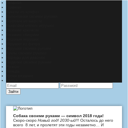
Главная
Главная
Букеты из конфет
Валентинки своими руками
Валяние из шерсти
Выкройки мягких игрушек
Вязание крючком
Вязание спицами
Вязаные игрушки
Игрушки из фетра
Игрушки своими руками
Куклы своими руками
Наряды для девочек
Поделки своими руками
Разное
Тильда
Уроки вязания
Шитье
Зайти
Собака своими руками — символ 2018 года!
Скоро-скоро
Новый год! 2030-ый
!!! Осталось до него
всего 8 лет, и пролетят эти годы незаметно… И