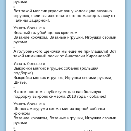
руками
.
Вот такой мопсик украсит вашу коллекцию вязаных
игрушек, если вы изготовите его по мастер классу от
Галины Зацарной!.
Узнать больше »
Вязаный голубой щенок крючком
Вязание крючком
,
Вязаные игрушки
,
Игрушки своими
руками
.
А голубенького щеночка мы еще не приглашали! Вот
такой мимишный песик от Анастасии Кирсановой!
Узнать больше »
Выкройки мягких игрушек собачек (большая
подборка)
Выкройки мягких игрушек
,
Игрушки своими руками
,
Шитье
.
В этом посте мы публикуем для вас большую
подборку выкроек символа 2018 года - собачек!
Узнать больше »
Щенок амигуруми схема миниатюрной собачки
крючком
Вязание крючком
,
Вязаные игрушки
,
Игрушки своими
руками
.