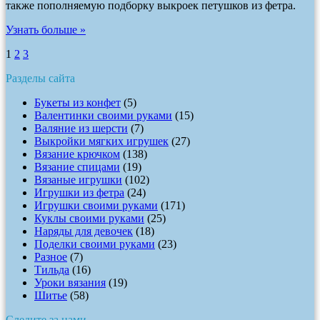
также пополняемую подборку выкроек петушков из фетра.
Узнать больше »
1
2
3
Разделы сайта
Букеты из конфет
(5)
Валентинки своими руками
(15)
Валяние из шерсти
(7)
Выкройки мягких игрушек
(27)
Вязание крючком
(138)
Вязание спицами
(19)
Вязаные игрушки
(102)
Игрушки из фетра
(24)
Игрушки своими руками
(171)
Куклы своими руками
(25)
Наряды для девочек
(18)
Поделки своими руками
(23)
Разное
(7)
Тильда
(16)
Уроки вязания
(19)
Шитье
(58)
Следите за нами