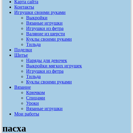
Карта сайта
Контакты
Игрушки своими руками
Выкройки
Вязаные игрушки
Игрушки из фетра
Валяние из шерсти
Куклы своими руками
Тильда
Поделки
Шитье
Наряды для девочек
Выкройки мягких игрушек
Игрушки из фетра
Тильда
Куклы своими руками
Вязание
Крючком
Спицами
Уроки
Вязаные игрушки
Мои работы
пасха