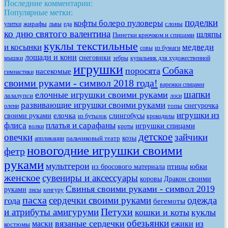
Последние комментарии:
Популярные метки:
поделки
кофты болеро пуловеры
жирафы
слоны
улитки
львы
еда
ко дню святого валентина
шляпы
Пинетки крючком и спицами
куклы текстильные
и косынки
медведи
совы
из бумаги
лошади и кони
снеговики
мышки
зебры
купальник для художественной
игрушки
Собака
поросята
насекомые
гимнастики
своими руками - символ 2018 года!
варежки спицами
шапки
елочные игрушки своими руками
лалалупси
лоси
развивающие игрушки своими руками
снегурочка
топы
олени
игрушки из
елочка
своими руками
слингобусы
из бутылок
крокодилы
флиса
платья и сарафаны
игрушки спицами
волки
кроты
детское
овечки
зайчики
козы
пальчиковый театр
аппликации
новогодние игрушки своими
фетр
руками
мультгерои
птицы
юбки
из бросового материала
женское
сувениры и аксессуары
коровы
Дракон своими
Свинья своими руками - символ 2019
руками
лисы
кенгуру
пасха
сердечки своими руками
одежда
года
бегемоты
Петухи
и атрибуты амигуруми
кошки и коты
куклы
обезьянки
вязаные сердечки
из
маски
ежики
костюмы