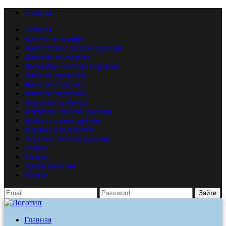
Главная
Главная
Букеты из конфет
Валентинки своими руками
Валяние из шерсти
Выкройки мягких игрушек
Вязание крючком
Вязание спицами
Вязаные игрушки
Игрушки из фетра
Игрушки своими руками
Куклы своими руками
Наряды для девочек
Поделки своими руками
Разное
Тильда
Уроки вязания
Шитье
Зайти
Главная