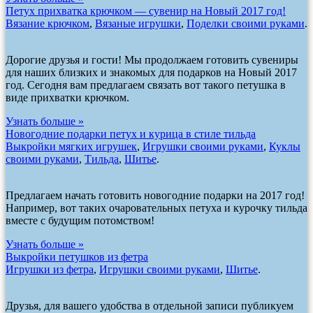
Петух прихватка крючком — сувенир на Новый 2017 год!
Вязание крючком
,
Вязаные игрушки
,
Поделки своими руками
.
Дорогие друзья и гости! Мы продолжаем готовить сувениры
для наших близких и знакомых для подарков на Новый 2017
год. Сегодня вам предлагаем связать вот такого петушка в
виде прихватки крючком.
Узнать больше »
Новогодние подарки петух и курица в стиле тильда
Выкройки мягких игрушек
,
Игрушки своими руками
,
Куклы
своими руками
,
Тильда
,
Шитье
.
Предлагаем начать готовить новогодние подарки на 2017 год!
Например, вот таких очаровательных петуха и курочку тильда
вместе с будущим потомством!
Узнать больше »
Выкройки петушков из фетра
Игрушки из фетра
,
Игрушки своими руками
,
Шитье
.
Друзья, для вашего удобства в отдельной записи публикуем