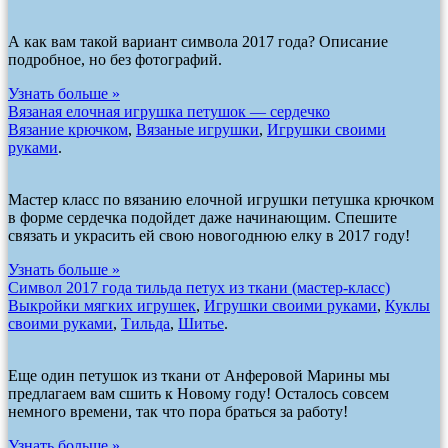
А как вам такой вариант символа 2017 года? Описание
подробное, но без фотографий.
Узнать больше »
Вязаная елочная игрушка петушок — сердечко
Вязание крючком
,
Вязаные игрушки
,
Игрушки своими
руками
.
Мастер класс по вязанию елочной игрушки петушка крючком
в форме сердечка подойдет даже начинающим. Спешите
связать и украсить ей свою новогоднюю елку в 2017 году!
Узнать больше »
Символ 2017 года тильда петух из ткани (мастер-класс)
Выкройки мягких игрушек
,
Игрушки своими руками
,
Куклы
своими руками
,
Тильда
,
Шитье
.
Еще один петушок из ткани от Анферовой Марины мы
предлагаем вам сшить к Новому году! Осталось совсем
немного времени, так что пора браться за работу!
Узнать больше »