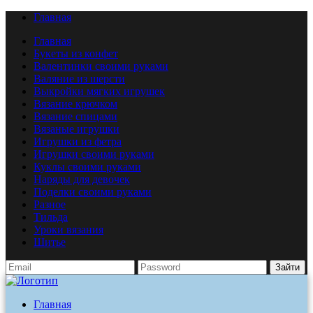
Главная
Главная
Букеты из конфет
Валентинки своими руками
Валяние из шерсти
Выкройки мягких игрушек
Вязание крючком
Вязание спицами
Вязаные игрушки
Игрушки из фетра
Игрушки своими руками
Куклы своими руками
Наряды для девочек
Поделки своими руками
Разное
Тильда
Уроки вязания
Шитье
Зайти
Главная