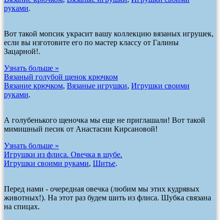
руками
.
Вот такой мопсик украсит вашу коллекцию вязаных игрушек,
если вы изготовите его по мастер классу от Галины
Зацарной!.
Узнать больше »
Вязаный голубой щенок крючком
Вязание крючком
,
Вязаные игрушки
,
Игрушки своими
руками
.
А голубенького щеночка мы еще не приглашали! Вот такой
мимишный песик от Анастасии Кирсановой!
Узнать больше »
Игрушки из флиса. Овечка в шубе.
Игрушки своими руками
,
Шитье
.
Перед нами - очередная овечка (любим мы этих кудрявых
животных!). На этот раз будем шить из флиса. Шубка связана
на спицах.