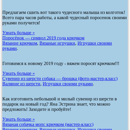
Предлагаем сшить вот такого чудесного малыша из колготок!
Всего пара часов работы, а какой чудесный поросенок своими
руками получится!
Узнать больше »
Поросёнок — символ 2019 года крючком
Вязание крючком
,
Вязаные игрушки
,
Игрушки своими
руками
.
Готовимся к новому 2019 году - вяжем поросят крючком!!!
Узнать больше »
Сувенир из шерсти собака — брошка (фото-мастер-класс)
Валяние из шерсти
,
Игрушки своими руками
.
Как изготовить небольшой и милый сувенир из шерсти в
подарок на новый год? Яна Эстрина знает, что можно
предложить! Заходите и пробуйте!
Узнать больше »
Вязаная собачка мопс крючком (мастер-класс)
Вязание крючком
,
Вязаные игрушки
,
Игрушки своими