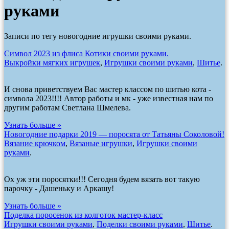
руками
Записи по тегу новогодние игрушки своими руками.
Символ 2023 из флиса Котики своими руками.
Выкройки мягких игрушек
,
Игрушки своими руками
,
Шитье
.
И снова приветствуем Вас мастер классом по шитью кота -
символа 2023!!!! Автор работы и мк - уже известная нам по
другим работам Светлана Шмелева.
Узнать больше »
Новогодние подарки 2019 — поросята от Татьяны Соколовой!
Вязание крючком
,
Вязаные игрушки
,
Игрушки своими
руками
.
Ох уж эти поросятки!!! Сегодня будем вязать вот такую
парочку - Дашеньку и Аркашу!
Узнать больше »
Поделка поросенок из колготок мастер-класс
Игрушки своими руками
,
Поделки своими руками
,
Шитье
.