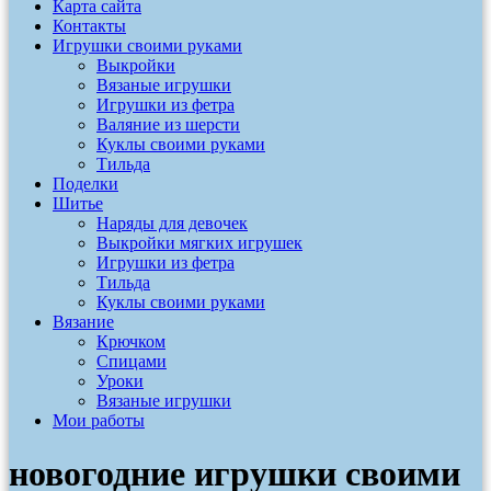
Карта сайта
Контакты
Игрушки своими руками
Выкройки
Вязаные игрушки
Игрушки из фетра
Валяние из шерсти
Куклы своими руками
Тильда
Поделки
Шитье
Наряды для девочек
Выкройки мягких игрушек
Игрушки из фетра
Тильда
Куклы своими руками
Вязание
Крючком
Спицами
Уроки
Вязаные игрушки
Мои работы
новогодние игрушки своими