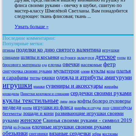
флиса своими руками - овечку в шубке, сшитую по
мастер-классу Шмелёвой Светланы. Вам понадобится
следующее: ткань флисовая; ткань ...
Узнать больше »
Последние комментарии:
Популярные метки:
поделки ко дню святого валентина
птицы
игрушки
детское
шляпы и косынки
спицами
из
лалалупси
топы
из бумаги
фетр
овечки
елочка
насекомые
бросового материала
еда
мультгерои
куклы
платья
снегурочка своими руками
козы
олени
одежда и атрибуты амигуруми
и сарафаны
ежики
тигры
игрушки
сувениры и аксессуары
жирафы
мышки
сердечки своими руками
Пинетки крючком и спицами
крокодилы
куклы текстильные
кофты болеро пуловеры
львы
лисы
медведи
игрушки из флиса
слингобусы
шарфы и снуды
кроты
лоси
развивающие игрушки своими
бегемоты
лошади и кони
женское
Свинья своими руками - символ 2019
руками
года
елочные игрушки своими руками
из бутылок
обезьянки
вязаные сердечки
снеговики
костюмы
зебры