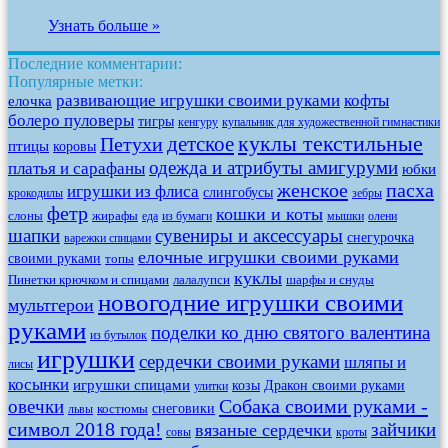
Узнать больше »
Последние комментарии:
Популярные метки:
развивающие игрушки своими руками
кофты
елочка
болеро пуловеры
тигры
кенгуру
купальник для художественной гимнастики
куклы текстильные
детское
Петухи
птицы
коровы
одежда и атрибуты амигуруми
платья и сарафаны
юбки
женское
пасха
игрушки из флиса
слингобусы
крокодилы
зебры
фетр
кошки и коты
слоны
жирафы
еда
из бумаги
мышки
олени
шапки
сувениры и аксессуары
снегурочка
варежки спицами
елочные игрушки своими руками
своими руками
топы
куклы
Пинетки крючком и спицами
лалалупси
шарфы и снуды
новогодние игрушки своими
мультгерои
руками
поделки ко дню святого валентина
из бутылок
игрушки
сердечки своими руками
шляпы и
лисы
косынки
игрушки спицами
козы
Дракон своими руками
улитки
Собака своими руками -
овечки
снеговики
костюмы
львы
символ 2018 года!
зайчики
вязаные сердечки
совы
кроты