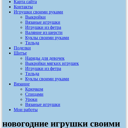
Карта сайта
Контакты
Игрушки своими руками
Выкройки
Вязаные игрушки
Игрушки из фетра
Валяние из шерсти
Куклы своими руками
Тильда
Поделки
Шитье
Наряды для девочек
Выкройки мягких игрушек
Игрушки из фетра
Тильда
Куклы своими руками
Вязание
Крючком
Спицами
Уроки
Вязаные игрушки
Мои работы
новогодние игрушки своими