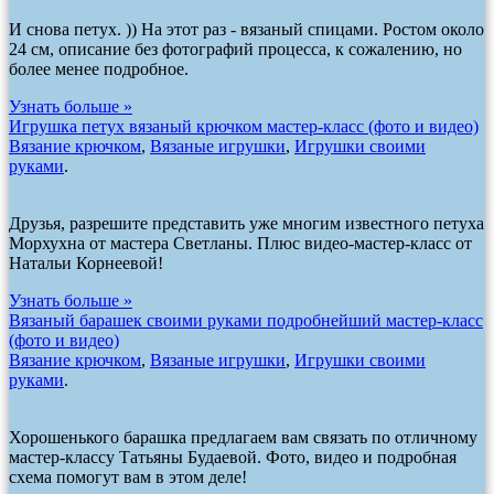
И снова петух. )) На этот раз - вязаный спицами. Ростом около
24 см, описание без фотографий процесса, к сожалению, но
более менее подробное.
Узнать больше »
Игрушка петух вязаный крючком мастер-класс (фото и видео)
Вязание крючком
,
Вязаные игрушки
,
Игрушки своими
руками
.
Друзья, разрешите представить уже многим известного петуха
Морхухна от мастера Светланы. Плюс видео-мастер-класс от
Натальи Корнеевой!
Узнать больше »
Вязаный барашек своими руками подробнейший мастер-класс
(фото и видео)
Вязание крючком
,
Вязаные игрушки
,
Игрушки своими
руками
.
Хорошенького барашка предлагаем вам связать по отличному
мастер-классу Татьяны Будаевой. Фото, видео и подробная
схема помогут вам в этом деле!