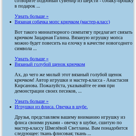
сотворите подобный сувенир из шерсти - собаку-брошку
в подарок ...
Узнать больше »
Вязаная собачка мопс крючком (мастер-класс)
Вот такого миниатюрного симпатягу предлагает связать
крючком Зацарная Галина. Вязаную игрушку мопса
можно будет повесить на елочку в качестве новогоднего
символа ...
Узнать больше »
Вязаный голубой щенок крючком
Ах, до чего же милый этот вязаный голубой щенок
крючком! Автор игрушки и мастер-класса - Анастасия
Кирсанова. Пожалуйста, указывайте ее имя при
демонстрации своих песиков, ...
Узнать больше »
Игрушки из флиса. Овечка в шубе.
Друзья, представляем вашему вниманию игрушку из
флиса своими руками - овечку в шубке, сшитую по
мастер-классу Шмелёвой Светланы. Вам понадобится
следующее: ткань флисовая; ткань ...