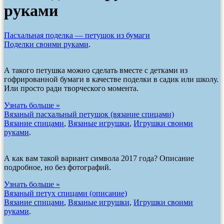
руками
Пасхальная поделка — петушок из бумаги
Поделки своими руками
.
А такого петушка можно сделать вместе с детками из
гофрированной бумаги в качестве поделки в садик или школу.
Или просто ради творческого момента.
Узнать больше »
Вязаный пасхальный петушок (вязание спицами)
Вязание спицами
,
Вязаные игрушки
,
Игрушки своими
руками
.
А как вам такой вариант символа 2017 года? Описание
подробное, но без фотографий.
Узнать больше »
Вязаный петух спицами (описание)
Вязание спицами
,
Вязаные игрушки
,
Игрушки своими
руками
.