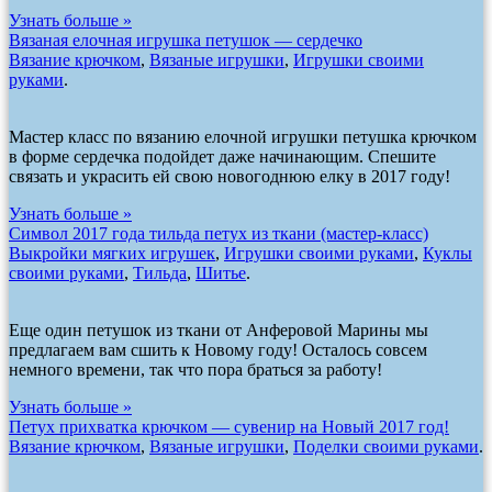
Узнать больше »
Вязаная елочная игрушка петушок — сердечко
Вязание крючком
,
Вязаные игрушки
,
Игрушки своими
руками
.
Мастер класс по вязанию елочной игрушки петушка крючком
в форме сердечка подойдет даже начинающим. Спешите
связать и украсить ей свою новогоднюю елку в 2017 году!
Узнать больше »
Символ 2017 года тильда петух из ткани (мастер-класс)
Выкройки мягких игрушек
,
Игрушки своими руками
,
Куклы
своими руками
,
Тильда
,
Шитье
.
Еще один петушок из ткани от Анферовой Марины мы
предлагаем вам сшить к Новому году! Осталось совсем
немного времени, так что пора браться за работу!
Узнать больше »
Петух прихватка крючком — сувенир на Новый 2017 год!
Вязание крючком
,
Вязаные игрушки
,
Поделки своими руками
.