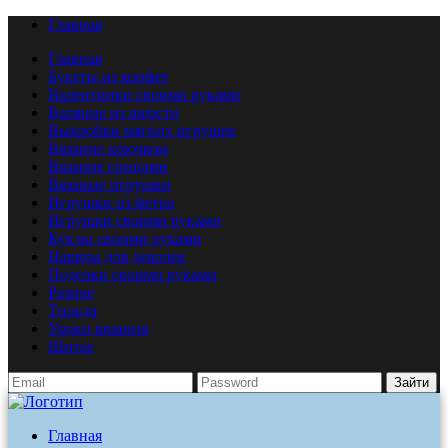
Главная
Главная
Букеты из конфет
Валентинки своими руками
Валяние из шерсти
Выкройки мягких игрушек
Вязание крючком
Вязание спицами
Вязаные игрушки
Игрушки из фетра
Игрушки своими руками
Куклы своими руками
Наряды для девочек
Поделки своими руками
Разное
Тильда
Уроки вязания
Шитье
Зайти
Главная