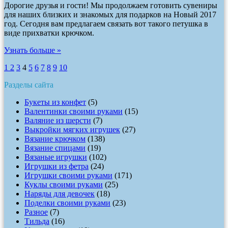
Дорогие друзья и гости! Мы продолжаем готовить сувениры
для наших близких и знакомых для подарков на Новый 2017
год. Сегодня вам предлагаем связать вот такого петушка в
виде прихватки крючком.
Узнать больше »
1
2
3
4
5
6
7
8
9
10
Разделы сайта
Букеты из конфет
(5)
Валентинки своими руками
(15)
Валяние из шерсти
(7)
Выкройки мягких игрушек
(27)
Вязание крючком
(138)
Вязание спицами
(19)
Вязаные игрушки
(102)
Игрушки из фетра
(24)
Игрушки своими руками
(171)
Куклы своими руками
(25)
Наряды для девочек
(18)
Поделки своими руками
(23)
Разное
(7)
Тильда
(16)