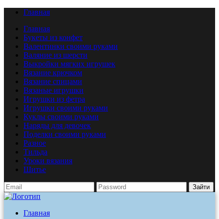
Главная
Главная
Букеты из конфет
Валентинки своими руками
Валяние из шерсти
Выкройки мягких игрушек
Вязание крючком
Вязание спицами
Вязаные игрушки
Игрушки из фетра
Игрушки своими руками
Куклы своими руками
Наряды для девочек
Поделки своими руками
Разное
Тильда
Уроки вязания
Шитье
Зайти
Главная