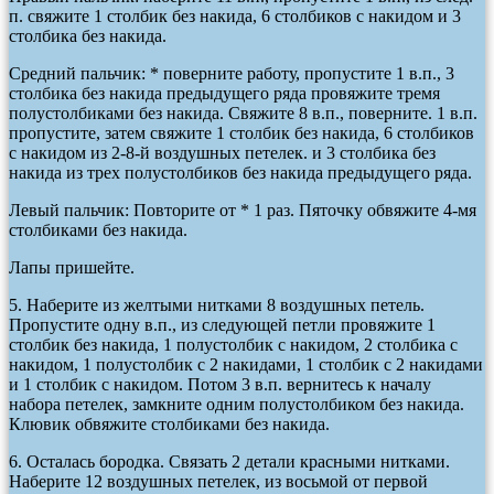
п. свяжите 1 столбик без накида, 6 столбиков с накидом и 3
столбика без накида.
Средний пальчик: * поверните работу, пропустите 1 в.п., 3
столбика без накида предыдущего ряда провяжите тремя
полустолбиками без накида. Свяжите 8 в.п., поверните. 1 в.п.
пропустите, затем свяжите 1 столбик без накида, 6 столбиков
с накидом из 2-8-й воздушных петелек. и 3 столбика без
накида из трех полустолбиков без накида предыдущего ряда.
Левый пальчик: Повторите от * 1 раз. Пяточку обвяжите 4-мя
столбиками без накида.
Лапы пришейте.
5. Наберите из желтыми нитками 8 воздушных петель.
Пропустите одну в.п., из следующей петли провяжите 1
столбик без накида, 1 полустолбик с накидом, 2 столбика с
накидом, 1 полустолбик с 2 накидами, 1 столбик с 2 накидами
и 1 столбик с накидом. Потом 3 в.п. вернитесь к началу
набора петелек, замкните одним полустолбиком без накида.
Клювик обвяжите столбиками без накида.
6. Осталась бородка. Связать 2 детали красными нитками.
Наберите 12 воздушных петелек, из восьмой от первой