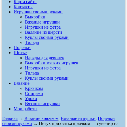
Карта сайта
Контакты
Игрушки своими руками
Выкройки
Вязаные игрушки
Игрушки из фетра
Валяние из шерсти
Куклы своими руками
Тильда
Поделки
Шитье
Наряды для девочек
Выкройки мягких игрушек
Игрушки из фетра
Тильда
Куклы своими руками
Вязание
Крючком
Спицами
Уроки
Вязаные игрушки
Мои работы
Главная
→
Вязание крючком
,
Вязаные игрушки
,
Поделки
своими руками
→ Петух прихватка крючком — сувенир на