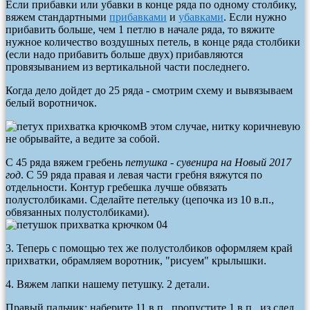
Если прибавки или убавки в конце ряда по одному столбику,
вяжем стандартными
прибавками
и
убавками
. Если нужно
прибавить больше, чем 1 петлю в начале ряда, то вяжите
нужное количество воздушных петель, в конце ряда столбики
(если надо прибавить больше двух) прибавляются
провязыванием из вертикальной части последнего.
Когда дело дойдет до 25 ряда - смотрим схему и вывязываем
белый воротничок.
В этом случае, нитку коричневую
не обрывайте, а ведите за собой.
С 45 ряда вяжем гребень
петушка - сувенира на Новый 2017
год
. С 59 ряда правая и левая части гребня вяжутся по
отдельности. Контур гребешка лучше обвязать
полустолбиками. Сделайте петельку (цепочка из 10 в.п.,
обвязанных полустолбиками).
3. Теперь с помощью тех же полустолбиков оформляем край
прихватки, обрамляем воротник, "рисуем" крылышки.
4. Вяжем лапки нашему петушку. 2 детали.
Правый пальчик: наберите 11 в.п., пропустите 1 в.п., из след.