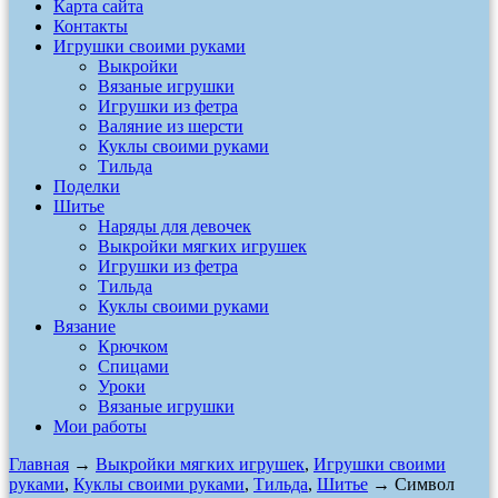
Карта сайта
Контакты
Игрушки своими руками
Выкройки
Вязаные игрушки
Игрушки из фетра
Валяние из шерсти
Куклы своими руками
Тильда
Поделки
Шитье
Наряды для девочек
Выкройки мягких игрушек
Игрушки из фетра
Тильда
Куклы своими руками
Вязание
Крючком
Спицами
Уроки
Вязаные игрушки
Мои работы
Главная
→
Выкройки мягких игрушек
,
Игрушки своими
руками
,
Куклы своими руками
,
Тильда
,
Шитье
→ Символ