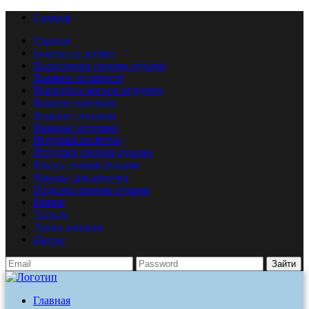
Главная
Главная
Букеты из конфет
Валентинки своими руками
Валяние из шерсти
Выкройки мягких игрушек
Вязание крючком
Вязание спицами
Вязаные игрушки
Игрушки из фетра
Игрушки своими руками
Куклы своими руками
Наряды для девочек
Поделки своими руками
Разное
Тильда
Уроки вязания
Шитье
Зайти
Главная