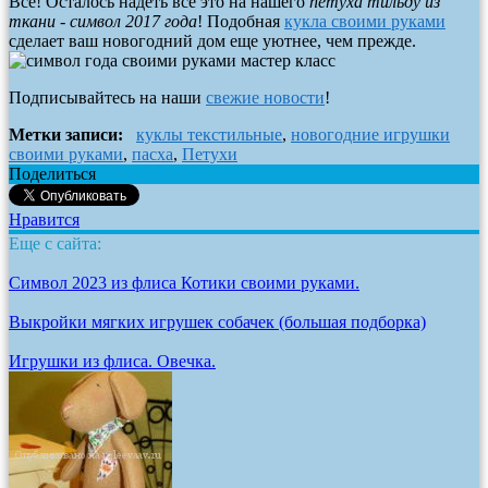
Все! Осталось надеть все это на нашего
петуха тильду из
ткани - символ 2017 года
! Подобная
кукла своими руками
сделает ваш новогодний дом еще уютнее, чем прежде.
Подписывайтесь на наши
свежие новости
!
Метки записи:
куклы текстильные
,
новогодние игрушки
своими руками
,
пасха
,
Петухи
Поделиться
Нравится
Еще с сайта:
Символ 2023 из флиса Котики своими руками.
Выкройки мягких игрушек собачек (большая подборка)
Игрушки из флиса. Овечка.