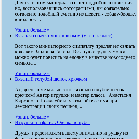
Друзья, в этом мастер-классе нет подробного описания,
но, воспользовавшись фотографиями, вы обязательно
сотворите подобный сувенир из шерсти - собаку-брошку
в подарок ...
Узнать больше »
Вязаная собачка мопс крючком (мастер-класс)
Вот такого миниатюрного симпатягу предлагает связать
крючком Зацарная Галина. Вязаную игрушку мопса
можно будет повесить на елочку в качестве новогоднего
символа ...
Узнать больше »
Вязаный голубой щенок крючком
Ах, до чего же милый этот вязаный голубой щенок
крючком! Автор игрушки и мастер-класса - Анастасия
Кирсанова. Пожалуйста, указывайте ее имя при
демонстрации своих песиков, ...
Узнать больше »
Игрушки из флиса. Овечка в шубе.
Друзья, представляем вашему вниманию игрушку из
флиса своими руками - овечку в шубке, сшитую по