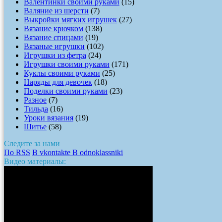
Валентинки своими руками
(15)
Валяние из шерсти
(7)
Выкройки мягких игрушек
(27)
Вязание крючком
(138)
Вязание спицами
(19)
Вязаные игрушки
(102)
Игрушки из фетра
(24)
Игрушки своими руками
(171)
Куклы своими руками
(25)
Наряды для девочек
(18)
Поделки своими руками
(23)
Разное
(7)
Тильда
(16)
Уроки вязания
(19)
Шитье
(58)
Следите за нами
По RSS
В vkontakte
В odnoklassniki
Видео материалы: