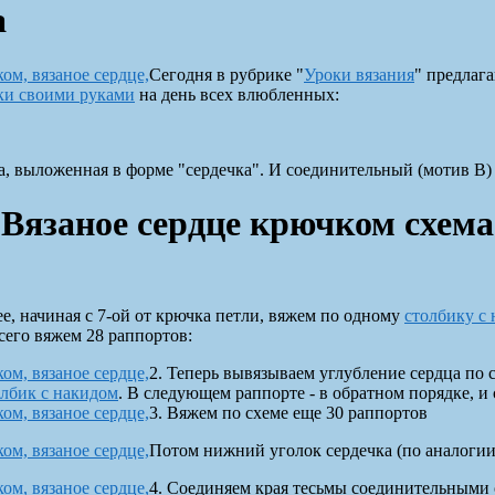
а
Сегодня в рубрике "
Уроки вязания
" предлаг
ки своими руками
на день всех влюбленных:
а, выложенная в форме "сердечка". И соединительный (мотив B) 
Вязаное сердце крючком схема
е, начиная с 7-ой от крючка петли, вяжем по одному
столбику с
Всего вяжем 28 раппортов:
2. Теперь вывязываем углубление сердца по 
олбик с накидом
. В следующем раппорте - в обратном порядке, и
3. Вяжем по схеме еще 30 раппортов
Потом нижний уголок сердечка (по аналогии 
4. Соединяем края тесьмы соединительными