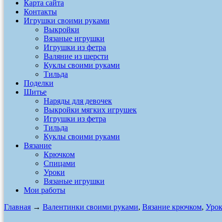
Карта сайта
Контакты
Игрушки своими руками
Выкройки
Вязаные игрушки
Игрушки из фетра
Валяние из шерсти
Куклы своими руками
Тильда
Поделки
Шитье
Наряды для девочек
Выкройки мягких игрушек
Игрушки из фетра
Тильда
Куклы своими руками
Вязание
Крючком
Спицами
Уроки
Вязаные игрушки
Мои работы
Главная
→
Валентинки своими руками
,
Вязание крючком
,
Урок