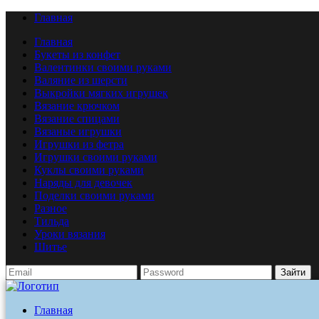
Главная
Главная
Букеты из конфет
Валентинки своими руками
Валяние из шерсти
Выкройки мягких игрушек
Вязание крючком
Вязание спицами
Вязаные игрушки
Игрушки из фетра
Игрушки своими руками
Куклы своими руками
Наряды для девочек
Поделки своими руками
Разное
Тильда
Уроки вязания
Шитье
Зайти
Главная