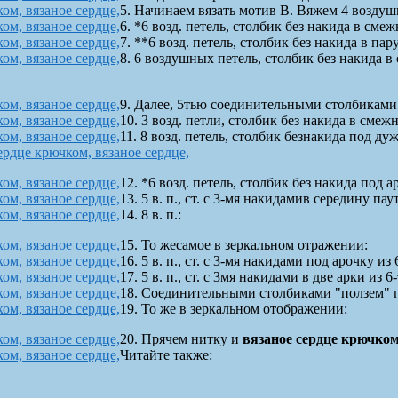
5. Начинаем вязать мотив B. Вяжем 4 воздуш
6. *6 возд. петель, столбик без накида в смеж
7. **6 возд. петель, столбик без накида в пар
8. 6 воздушных петель, столбик без накида в
9. Далее, 5тью соединительными столбиками 
10. 3 возд. петли, столбик без накида в сме
11. 8 возд. петель, столбик безнакида под д
12. *6 возд. петель, столбик без накида под а
13. 5 в. п., ст. с 3-мя накидамив середину паут
14. 8 в. п.:
15. То жесамое в зеркальном отражении:
16. 5 в. п., ст. с 3-мя накидами под арочку из 
17. 5 в. п., ст. с 3мя накидами в две арки из 
18. Соединительными столбиками "ползем" по
19. То же в зеркальном отображении:
20. Прячем нитку и
вязаное сердце крючко
Читайте также: