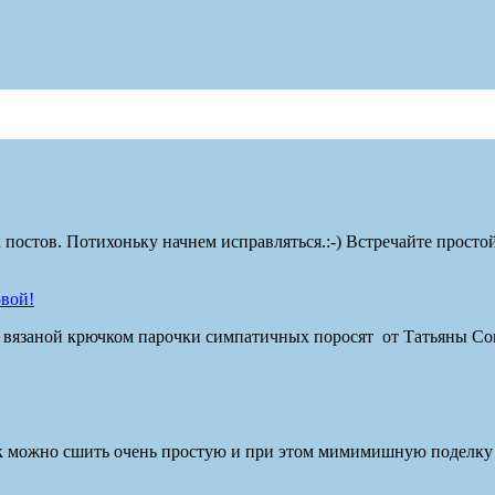
остов. Потихоньку начнем исправляться.:-) Встречайте простой, 
овой!
й вязаной крючком парочки симпатичных поросят от Татьяны С
ак можно сшить очень простую и при этом мимимишную поделку и