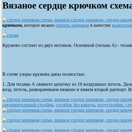
Вязаное сердце крючком схем
крючком,
которое можно
связать крючком
в качестве
валентин
Кружево состоит из двух мотивов. Основной (тесьма А) - тесьм
В схеме узоры кружева даны полностью.
1. Для тесьмы А свяжите цепочку из 10 воздушных петель. Дале
возд. петель, разворачиваем вязание и вяжем второй раппорт. 
соединительный столбик
,
столбик без накида
,
полустолбик
,
ст