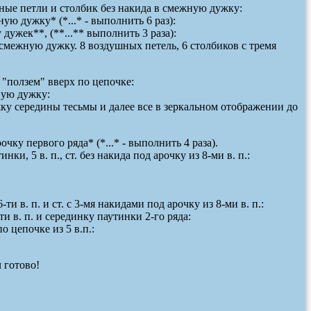
ные петли и столбик без накида в смежную дужку:
ную дужку* (*...* - выполнить 6 раз):
у дужек**, (**...** выполнить 3 раза):
 смежную дужку. 8 воздушных петель, 6 столбиков с тремя
"ползем" вверх по цепочке:
жную дужку:
ужку середины тесьмы и далее все в зеркальном отображении до
рочку первого ряда* (*...* - выполнить 4 раза).
инки, 5 в. п., ст. без накида под арочку из 8-ми в. п.:
6-ти в. п. и ст. с 3-мя накидами под арочку из 8-ми в. п.:
6-ти в. п. и серединку паутинки 2-го ряда:
 цепочке из 5 в.п.:
м
готово!