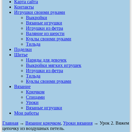
Карта сайта
Контакты
Игрушки своими руками
Выкройки
Вязаные игрушки
Игрушки из фетра
Валяние из шерсти
Куклы своими руками
Тильда
Поделки
Шитье
Наряды для девочек
Выкройки мягких игрушек
Игрушки из фетра
Тильда
Куклы своими руками
Вязание
Крючком
Спицами
Уроки
Вязаные игрушки
Мои работы
Главная
→
Вязание крючком
,
Уроки вязания
→ Урок 2. Вяжем
цепочку из воздушных петель.