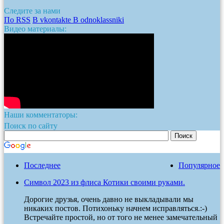
Следите за нами
По RSS
В vkontakte
В odnoklassniki
Видео материалы:
Наши комментаторы:
Поиск по сайту
Последнее
Популярное
Символ 2023 из флиса Котики своими руками.
Дорогие друзья, очень давно не выкладывали мы
никаких постов. Потихоньку начнем исправляться.:-)
Встречайте простой, но от того не менее замечательный