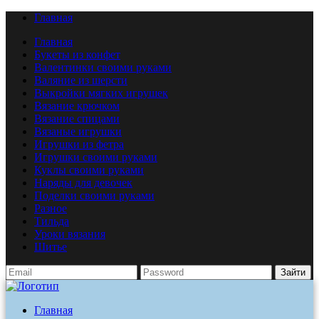
Главная
Главная
Букеты из конфет
Валентинки своими руками
Валяние из шерсти
Выкройки мягких игрушек
Вязание крючком
Вязание спицами
Вязаные игрушки
Игрушки из фетра
Игрушки своими руками
Куклы своими руками
Наряды для девочек
Поделки своими руками
Разное
Тильда
Уроки вязания
Шитье
Зайти
Главная