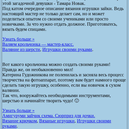
этой загадочной девушки - Тамара Новак.
Под катом очередное описание вязания игрушки зайки. Ведь
настоящий мастер не только делает сам, но и может
поделиться опытом со своими учениками или просто
новичками. За что нужно отдать должное. Приготовьтесь,
вязать будем спицами.
Узнать больше »
Валяем крольчонка — мастер-класс.
Валяние из шерсти
,
Игрушки своими руками
.
Вот какого крольчонка можно создать своими руками!
Правда же, он необыкновенно мил!
Катерина Гудожникова не поленилась и засняла весь процесс
творчества на фотоаппарат, поэтому вам будет намного проще
сделать такую игрушку, особенно, если вы новичок в сухом
валянии.
Так что, вооружайтесь необходимыми инструментами,
шерстью и начинайте творить чудо! 🙂
Узнать больше »
Амигуруми зайчик схема. Сюрприз для дочки.
Вязание крючком
,
Вязаные игрушки
,
Игрушки своими
руками
.