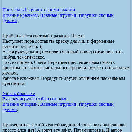
Пасхальный кролик своими руками
Вязание крючком
,
Вязаные игрушки
,
Игрушки своими
руками
.
Приближается светлый праздник Пасхи.
Наступает пора доставать краску для яиц и фирменные
рецепты куличей. ))
А для рукодельниц появляется новый повод сотворить что-
нибудь тематическое.
Так, например, Ольга Неретина предлагает нам связать
крючком вот такого пасхального кролика вместе с пасхальным
яичком.
Работа несложная. Порадуйте друзей отличным пасхальным
сувениром!
Узнать больше »
Вязаная игрушка зайка спицами
Вязание спицами
,
Вязаные игрушки
,
Игрушки своими
руками
.
Приглядитесь к этой чудной моднице! Она такая очаровашка,
просто слов нет! А зовут эту зайку Патамуштовна. И автор