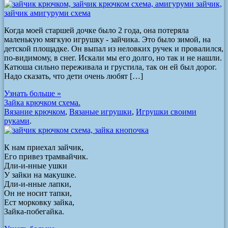
Когда моей старшей дочке было 2 года, она потеряла
маленькую мягкую игрушку - зайчика. Это было зимой, на
детской площадке. Он выпал из неловких ручек и провалился,
по-видимому, в снег. Искали мы его долго, но так и не нашли.
Катюша сильно переживала и грустила, так он ей был дорог.
Надо сказать, что дети очень любят […]
Узнать больше »
Зайка крючком схема.
Вязание крючком
,
Вязаные игрушки
,
Игрушки своими
руками
.
К нам приехал зайчик,
Его привез трамвайчик.
Дли-и-нные ушки
У зайки на макушке.
Дли-и-нные лапки,
Он не носит тапки,
Ест морковку зайка,
Зайка-побегайка.