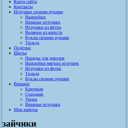
Карта сайта
Контакты
Игрушки своими руками
Выкройки
Вязаные игрушки
Игрушки из фетра
Валяние из шерсти
Куклы своими руками
Тильда
Поделки
Шитье
Наряды для девочек
Выкройки мягких игрушек
Игрушки из фетра
Тильда
Куклы своими руками
Вязание
Крючком
Спицами
Уроки
Вязаные игрушки
Мои работы
зайчики