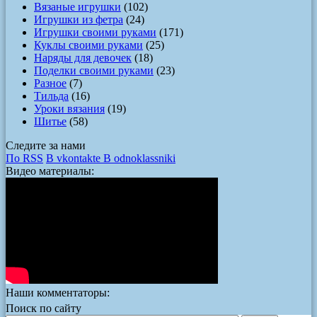
Вязаные игрушки
(102)
Игрушки из фетра
(24)
Игрушки своими руками
(171)
Куклы своими руками
(25)
Наряды для девочек
(18)
Поделки своими руками
(23)
Разное
(7)
Тильда
(16)
Уроки вязания
(19)
Шитье
(58)
Следите за нами
По RSS
В vkontakte
В odnoklassniki
Видео материалы:
Наши комментаторы:
Поиск по сайту