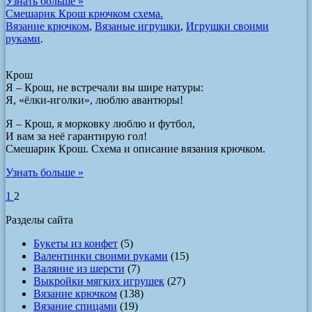
Узнать больше »
Смешарик Крош крючком схема.
Вязание крючком
,
Вязаные игрушки
,
Игрушки своими
руками
.
Крош
Я – Крош, не встречали вы шире натуры:
Я, «ёлки-иголки», люблю авантюры!
Я – Крош, я морковку люблю и футбол,
И вам за неё гарантирую гол!
Смешарик Крош. Схема и описание вязания крючком.
Узнать больше »
1
2
Разделы сайта
Букеты из конфет
(5)
Валентинки своими руками
(15)
Валяние из шерсти
(7)
Выкройки мягких игрушек
(27)
Вязание крючком
(138)
Вязание спицами
(19)