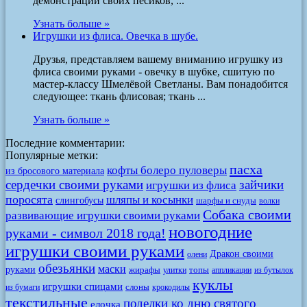
демонстрации своих песиков, ...
Узнать больше »
Игрушки из флиса. Овечка в шубе.
Друзья, представляем вашему вниманию игрушку из
флиса своими руками - овечку в шубке, сшитую по
мастер-классу Шмелёвой Светланы. Вам понадобится
следующее: ткань флисовая; ткань ...
Узнать больше »
Последние комментарии:
Популярные метки:
пасха
кофты болеро пуловеры
из бросового материала
сердечки своими руками
зайчики
игрушки из флиса
поросята
шляпы и косынки
слингобусы
шарфы и снуды
волки
Собака своими
развивающие игрушки своими руками
новогодние
руками - символ 2018 года!
игрушки своими руками
Дракон своими
олени
обезьянки
маски
руками
жирафы
топы
улитки
аппликации
из бутылок
куклы
игрушки спицами
слоны
из бумаги
крокодилы
текстильные
поделки ко дню святого
елочка