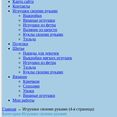
Карта сайта
Контакты
Игрушки своими руками
Выкройки
Вязаные игрушки
Игрушки из фетра
Валяние из шерсти
Куклы своими руками
Тильда
Поделки
Шитье
Наряды для девочек
Выкройки мягких игрушек
Игрушки из фетра
Тильда
Куклы своими руками
Вязание
Крючком
Спицами
Уроки
Вязаные игрушки
Мои работы
Главная
→ Игрушки своими руками (4-я страница)
Категория Игрушки своими руками