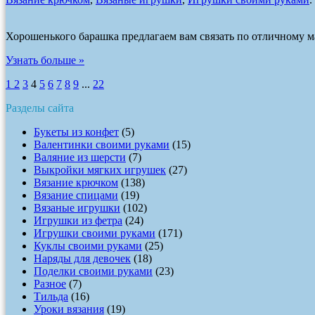
Хорошенького барашка предлагаем вам связать по отличному ма
Узнать больше »
1
2
3
4
5
6
7
8
9
...
22
Разделы сайта
Букеты из конфет
(5)
Валентинки своими руками
(15)
Валяние из шерсти
(7)
Выкройки мягких игрушек
(27)
Вязание крючком
(138)
Вязание спицами
(19)
Вязаные игрушки
(102)
Игрушки из фетра
(24)
Игрушки своими руками
(171)
Куклы своими руками
(25)
Наряды для девочек
(18)
Поделки своими руками
(23)
Разное
(7)
Тильда
(16)
Уроки вязания
(19)