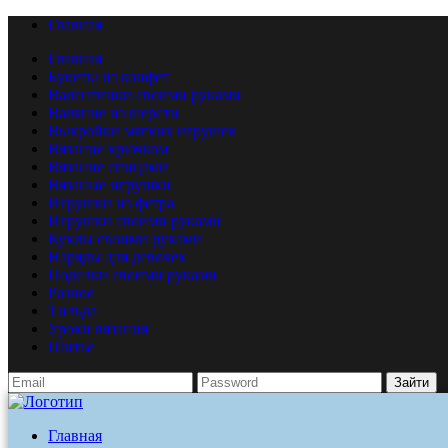
Главная
Главная
Букеты из конфет
Валентинки своими руками
Валяние из шерсти
Выкройки мягких игрушек
Вязание крючком
Вязание спицами
Вязаные игрушки
Игрушки из фетра
Игрушки своими руками
Куклы своими руками
Наряды для девочек
Поделки своими руками
Разное
Тильда
Уроки вязания
Шитье
Зайти
Главная