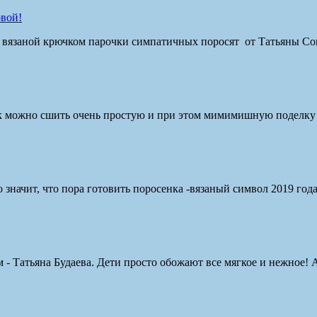
овой!
й вязаной крючком парочки симпатичных поросят от Татьяны С
ак можно сшить очень простую и при этом мимимишную поделку и
о значит, что пора готовить поросенка -вязаный символ 2019 года
 Татьяна Будаева. Дети просто обожают все мягкое и нежное! А т