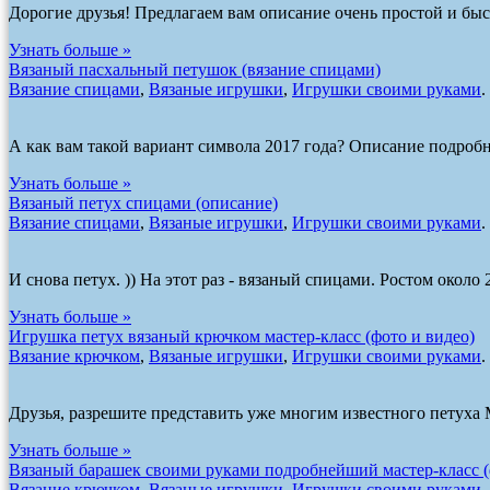
Дорогие друзья! Предлагаем вам описание очень простой и быс
Узнать больше »
Вязаный пасхальный петушок (вязание спицами)
Вязание спицами
,
Вязаные игрушки
,
Игрушки своими руками
.
А как вам такой вариант символа 2017 года? Описание подробн
Узнать больше »
Вязаный петух спицами (описание)
Вязание спицами
,
Вязаные игрушки
,
Игрушки своими руками
.
И снова петух. )) На этот раз - вязаный спицами. Ростом около
Узнать больше »
Игрушка петух вязаный крючком мастер-класс (фото и видео)
Вязание крючком
,
Вязаные игрушки
,
Игрушки своими руками
.
Друзья, разрешите представить уже многим известного петуха 
Узнать больше »
Вязаный барашек своими руками подробнейший мастер-класс (
Вязание крючком
,
Вязаные игрушки
,
Игрушки своими руками
.