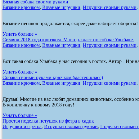
Вязаная собака своими руками
Вязание крючком
,
Вязаные игрушки
,
Игрушки своими руками
.
Вязание песиков продолжается, скорее даже набирает обороты
Узнать больше »
Символ 2018 года крючком. Мастер-класс по собаке Улыбаке.
Вязание крючком
,
Вязаные игрушки
,
Игрушки своими руками
.
Вот такая собака Улыбака у нас сегодня в гостях. Автор - Ири
Узнать больше »
Собака своими руками крючком (мастер-класс)
Вязание крючком
,
Вязаные игрушки
,
Игрушки своими руками
.
Друзья! Многие из нас любят домашних животных, особенно кош
В копилочку к новому 2018 году!
Узнать больше »
Простая поделка петушок из фетра в садик
Игрушки из фетра
,
Игрушки своими руками
,
Поделки своими 