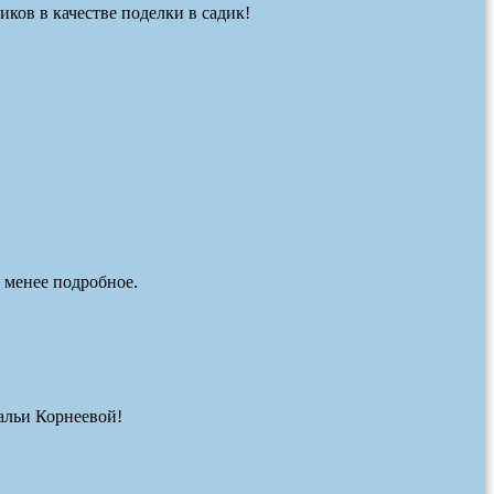
ков в качестве поделки в садик!
е менее подробное.
альи Корнеевой!