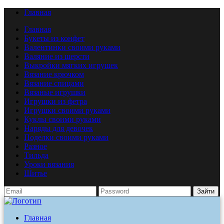
Главная
Главная
Букеты из конфет
Валентинки своими руками
Валяние из шерсти
Выкройки мягких игрушек
Вязание крючком
Вязание спицами
Вязаные игрушки
Игрушки из фетра
Игрушки своими руками
Куклы своими руками
Наряды для девочек
Поделки своими руками
Разное
Тильда
Уроки вязания
Шитье
Зайти
Главная