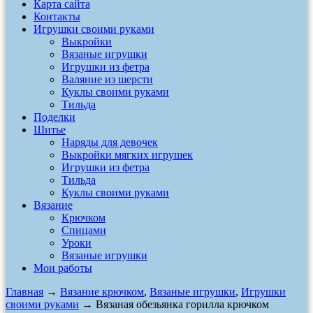
Карта сайта
Контакты
Игрушки своими руками
Выкройки
Вязаные игрушки
Игрушки из фетра
Валяние из шерсти
Куклы своими руками
Тильда
Поделки
Шитье
Наряды для девочек
Выкройки мягких игрушек
Игрушки из фетра
Тильда
Куклы своими руками
Вязание
Крючком
Спицами
Уроки
Вязаные игрушки
Мои работы
Главная
→
Вязание крючком
,
Вязаные игрушки
,
Игрушки
своими руками
→ Вязаная обезьянка горилла крючком