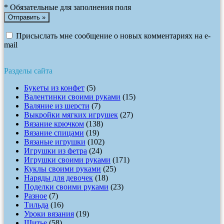
*
Обязательные для заполнения поля
Присыслать мне сообщение о новых комментариях на e-
mail
Разделы сайта
Букеты из конфет
(5)
Валентинки своими руками
(15)
Валяние из шерсти
(7)
Выкройки мягких игрушек
(27)
Вязание крючком
(138)
Вязание спицами
(19)
Вязаные игрушки
(102)
Игрушки из фетра
(24)
Игрушки своими руками
(171)
Куклы своими руками
(25)
Наряды для девочек
(18)
Поделки своими руками
(23)
Разное
(7)
Тильда
(16)
Уроки вязания
(19)
Шитье
(58)