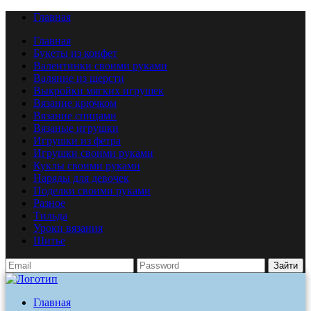
Главная
Главная
Букеты из конфет
Валентинки своими руками
Валяние из шерсти
Выкройки мягких игрушек
Вязание крючком
Вязание спицами
Вязаные игрушки
Игрушки из фетра
Игрушки своими руками
Куклы своими руками
Наряды для девочек
Поделки своими руками
Разное
Тильда
Уроки вязания
Шитье
Зайти
Главная