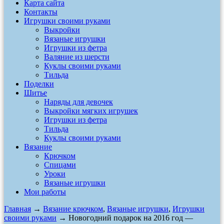
Карта сайта
Контакты
Игрушки своими руками
Выкройки
Вязаные игрушки
Игрушки из фетра
Валяние из шерсти
Куклы своими руками
Тильда
Поделки
Шитье
Наряды для девочек
Выкройки мягких игрушек
Игрушки из фетра
Тильда
Куклы своими руками
Вязание
Крючком
Спицами
Уроки
Вязаные игрушки
Мои работы
Главная
→
Вязание крючком
,
Вязаные игрушки
,
Игрушки
своими руками
→ Новогодний подарок на 2016 год —