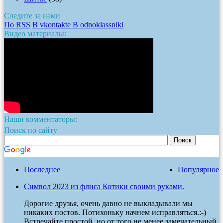
Следите за нами
По RSS
В vkontakte
В odnoklassniki
Видео материалы:
Наши комментаторы:
Поиск по сайту
Последнее
Популярное
Символ 2023 из флиса Котики своими руками.
Дорогие друзья, очень давно не выкладывали мы
никаких постов. Потихоньку начнем исправляться.:-)
Встречайте простой, но от того не менее замечательный