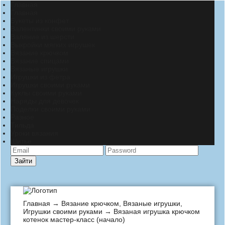
Главная
Главная
Букеты из конфет
Валентинки своими руками
Валяние из шерсти
Выкройки мягких игрушек
Вязание крючком
Вязание спицами
Вязаные игрушки
Игрушки из фетра
Игрушки своими руками
Куклы своими руками
Наряды для девочек
Поделки своими руками
Разное
Тильда
Уроки вязания
Шитье
Зайти
Главная
→
Вязание крючком
,
Вязаные игрушки
,
Игрушки своими руками
→ Вязаная игрушка крючком
котенок мастер-класс (начало)