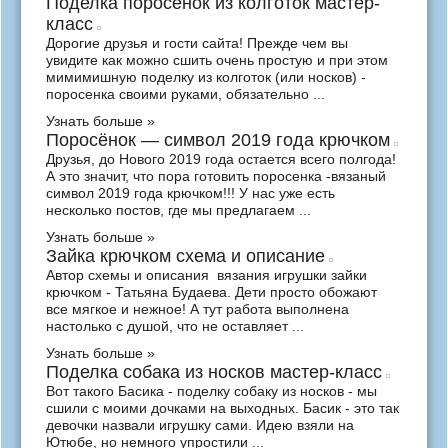
Поделка поросенок из колготок мастер-
класс
Дорогие друзья и гости сайта! Прежде чем вы
увидите как можно сшить очень простую и при этом
мимимишную поделку из колготок (или носков) -
поросенка своими руками, обязательно ...
Узнать больше »
Поросёнок — символ 2019 года крючком
Друзья, до Нового 2019 года остается всего полгода!
А это значит, что пора готовить поросенка -вязаный
символ 2019 года крючком!!! У нас уже есть
несколько постов, где мы предлагаем ...
Узнать больше »
Зайка крючком схема и описание
Автор схемы и описания вязания игрушки зайки
крючком - Татьяна Будаева. Дети просто обожают
все мягкое и нежное! А тут работа выполнена
настолько с душой, что не оставляет ...
Узнать больше »
Поделка собака из носков мастер-класс
Вот такого Басика - поделку собаку из носков - мы
сшили с моими дочками на выходных. Басик - это так
девочки назвали игрушку сами. Идею взяли на
Ютюбе, но немного упростили ...