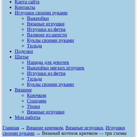
Карта сайта
Контакты
Игрушки своими руками
Выкройки
Вязаные игрушки
Игрушки из фетра
Валяние из шерсти
Куклы своими руками
Тильда
Поделки
Шитье
Наряды для девочек
Выкройки мягких игрушек
Игрушки из фетра
Тильда
Куклы своими руками
Вязание
Крючком
Спицами
Уроки
Вязаные игрушки
Мои работы
Главная
→
Вязание крючком
,
Вязаные игрушки
,
Игрушки
своими руками
→ Вязаный котенок крючком — три схемы