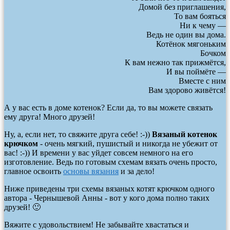
Домой без приглашения,
То вам бояться
Ни к чему —
Ведь не один вы дома.
Котёнок мягоньким
Бочком
К вам нежно так прижмётся,
И вы поймёте —
Вместе с ним
Вам здорово живётся!
А у вас есть в доме котенок? Если да, то вы можете связать
ему друга! Много друзей!
Ну, а, если нет, то свяжите друга себе! :-))
Вязаный котенок
крючком
- очень мягкий, пушистый и никогда не убежит от
вас! :-)) И времени у вас уйдет совсем немного на его
изготовление. Ведь по готовым схемам вязать очень просто,
главное освоить
основы вязания
и за дело!
Ниже приведены три схемы вязаных котят крючком одного
автора -
Чернышевой Анны
- вот у кого дома полно таких
друзей! 🙂
Вяжите с удовольствием! Не забывайте хвастаться и