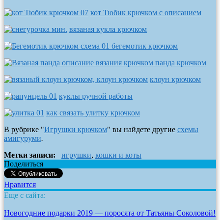
кот Тюбик крючком с описанием
вязаная кукла крючком
бегемотик крючком
панда крючком
клоун крючком
куклы ручной работы
как связать улитку крючком
В рубрике "
Игрушки крючком
" вы найдете другие
схемы
амигуруми
.
Метки записи:
игрушки
,
кошки и коты
Поделиться
Нравится
Еще с сайта:
Новогодние подарки 2019 — поросята от Татьяны Соколовой!