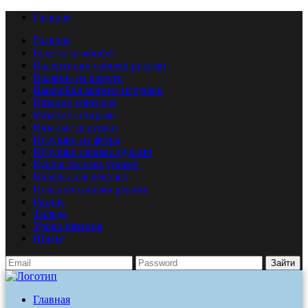
Главная
Главная
Букеты из конфет
Валентинки своими руками
Валяние из шерсти
Выкройки мягких игрушек
Вязание крючком
Вязание спицами
Вязаные игрушки
Игрушки из фетра
Игрушки своими руками
Куклы своими руками
Наряды для девочек
Поделки своими руками
Разное
Тильда
Уроки вязания
Шитье
Зайти
Главная