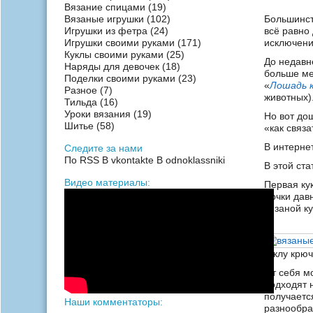
Вязание спицами
(19)
Вязаные игрушки
(102)
Большинств
Игрушки из фетра
(24)
всё равно
Игрушки своими руками
(171)
исключения
Куклы своими руками
(25)
До недавн
Наряды для девочек
(18)
больше ме
Поделки своими руками
(23)
«
Лошадь 
Разное
(7)
животных)
Тильда
(16)
Уроки вязания
(19)
Но вот до
Шитье
(58)
«как связа
В интерне
Следите за нами
По RSS
В vkontakte
В odnoklassniki
В этой ст
Видео материалы:
Первая ку
Дочки давн
вязаной к
куклу крю
От себя мо
подходят
получаетс
Наши комментаторы:
разнообра