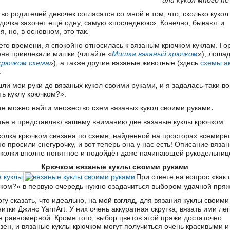
или кукол много н
о родителей девочек согласятся со мной в том, что, сколько кукол
 дочка захочет ещё одну, самую «последнюю». Конечно, бывают и
, но, в основном, это так.
его времени, я спокойно относилась к вязаным крючком куклам. Го
ня привлекали мишки (читайте «
Мишка вязаный крючком
»
), лошад
крючком схема
»
), а также другие вязаные животные (здесь
схемы а
.
шли мои руки до вязаных кукол своими руками
,
и я задалась-таки в
ть куклу крючком?».
те можно найти множество схем вязаных кукол своими руками
.
атье я представляю вашему вниманию две вязаные куклы крючком.
колка крючком связана по схеме, найденной на просторах всемирно
о просили снегурочку, и вот теперь она у нас есть! Описание вязан
уколки вполне понятное и подойдёт даже начинающей рукодельниц
Крючком вязаные куклы своими руками
При ответе на вопрос «как 
чком?» в первую очередь нужно озадачиться выбором удачной пряж
гу сказать, что идеально, на мой взгляд, для вязания куклы своим
нитки
Джинс YarnArt. У них очень аккуратная скрутка, вязать ими лег
я равномерной. Кроме того, выбор цветов этой пряжи достаточно
зен, и вязаные куклы крючком
могут получиться очень красивыми и