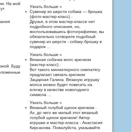
ии. На мой
Узнать больше »
гут
Сувенир из шерсти собака — брошка
(фото-мастер-класс)
вания
Друзья, в этом мастер-классе нет
подробного описания, но,
воспользовавшись фотографиями, вы
обязательно сотворите подобный
сувенир из шерсти - собаку-брошку в
подарок ...
Узнать больше »
Вязаная собачка мопс крючком
(мастер-класс)
зной. Буду
Вот такого миниатюрного симпатягу
положенные
предлагает связать крючком
Зацарная Галина. Вязаную игрушку
мопса можно будет повесить на
елочку в качестве новогоднего
символа ...
Узнать больше »
Вязаный голубой щенок крючком
Ах, до чего же милый этот вязаный
голубой щенок крючком! Автор
игрушки и мастер-класса - Анастасия
Кирсанова. Пожалуйста, указывайте