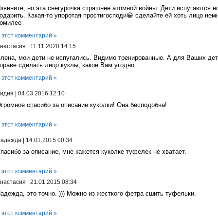
звините, но эта снегурочка страшнее атомной войны. Дети испугаются е
одарить. Какая-то упоротая простигосподи😁 сделайте ей хоть лицо нем
омилее
 этот комментарий »
настасия
|
11.11.2020 14:15
лена, мои дети не испугались. Видимо тренированные. А для Ваших де
праве сделать лицо куклы, какое Вам угодно.
 этот комментарий »
идия
|
04.03.2016 12:10
громное спасибо за описание куколки! Она бесподобна!
 этот комментарий »
адежда
|
14.01.2015 00:34
пасибо за описание, мне кажется куколке туфелек не хватает.
 этот комментарий »
настасия
|
21.01.2015 08:34
адежда, это точно. ))) Можно из жесткого фетра сшить туфельки.
 этот комментарий »