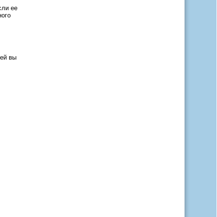
сли ее
ного
тей вы