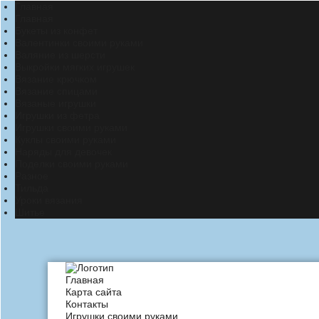
Главная
Главная
Букеты из конфет
Валентинки своими руками
Валяние из шерсти
Выкройки мягких игрушек
Вязание крючком
Вязание спицами
Вязаные игрушки
Игрушки из фетра
Игрушки своими руками
Куклы своими руками
Наряды для девочек
Поделки своими руками
Разное
Тильда
Уроки вязания
Шитье
Главная
Карта сайта
Контакты
Игрушки своими руками