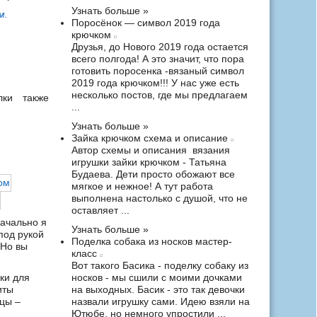
Узнать больше »
м.
Поросёнок — символ 2019 года
крючком
Друзья, до Нового 2019 года остается
всего полгода! А это значит, что пора
готовить поросенка -вязаный символ
2019 года крючком!!! У нас уже есть
несколько постов, где мы предлагаем
лки также
...
Узнать больше »
Зайка крючком схема и описание
Автор схемы и описания вязания
игрушки зайки крючком - Татьяна
Будаева. Дети просто обожают все
мягкое и нежное! А тут работа
выполнена настолько с душой, что не
оставляет ...
начально я
Узнать больше »
под рукой
Поделка собака из носков мастер-
 Но вы
класс
Вот такого Басика - поделку собаку из
ки для
носков - мы сшили с моими дочками
иты
на выходных. Басик - это так девочки
цы –
назвали игрушку сами. Идею взяли на
Ютюбе, но немного упростили ...