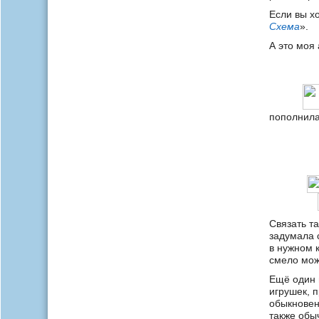
Если вы хо
Схема
».
А это моя 
пополнила
Связать та
задумала 
в нужном 
смело може
Ещё один н
игрушек, 
обыкновен
также обы