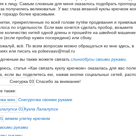
я к лицу. Самым сложным для меня оказалось подобрать пропорц
аза получились великоватые. У вас глаза вязаной куклы крючком мо
я гораздо более красивыми.
нитки, прикрепленные по всей голове путём продевания и привязы
олоса по отдельности. Если вам хочется сделать пробор, возьмите
ое количество нитей одной длины и прошейте на швейной машинке
е (если пробор нужен посередине) или сбоку.
пожалуй, всё. По всем вопросам можно обращаться ко мне здесь, в
иях или писать на poleevaav@mail.ru
 доченьки вы также можете связать
слингобусы своими руками
.
еюсь, статья «Как связать куклу крючком» оказалась для вас поле
а, если вы поделитесь ею, нажав кнопки социальных сетей, рас
Спасибо за внимание!
е также:
Снегурочка своими руками
Кукла Лалалупси
вяжем улитку крючком
воими руками
ими руками