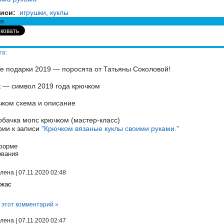
иси:
игрушки
,
куклы
я
та:
е подарки 2019 — поросята от Татьяны Соколовой!
 — символ 2019 года крючком
чком схема и описание
обачка мопс крючком (мастер-класс)
ии к записи
"Крючком вязаные куклы своими руками."
форме
ования
лена
|
07.11.2020 02:48
жас
 этот комментарий »
лена
|
07.11.2020 02:47