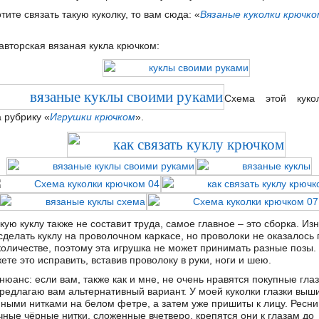
тите связать такую куколку, то вам сюда: «
Вязаные куколки крючко
авторская вязаная кукла крючком:
Схема этой куко
 рубрику «
Игрушки крючком
».
кую куклу также не составит труда, самое главное – это сборка. Из
сделать куклу на проволочном каркасе, но проволоки не оказалось 
количестве, поэтому эта игрушка не может принимать разные позы.
те это исправить, вставив проволоку в руки, ноги и шею.
юанс: если вам, также как и мне, не очень нравятся покупные глаз
предлагаю вам альтернативный вариант. У моей куколки глазки выш
ными нитками на белом фетре, а затем уже пришиты к лицу. Ресни
чные чёрные нитки, сложенные вчетверо, крепятся они к глазам до