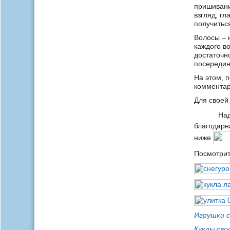
пришивани
взгляд, гл
получитьс
Волосы – 
каждого в
достаточн
посередин
На этом, 
комментар
Для своей
Над
благодарн
ниже.
Посмотрит
Игрушки с
Куклы сво