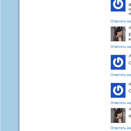
И
п
п
Ответить на
А
Е
в
Ответить на
Л
О
Ответить на
Н
С
Ответить на
А
Н
Ответить на