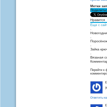
Метки зап
Поделитьс
Нравится
Еще с сай
Новогодни
Поросёнок
Зайка крю
Вязаная с
Комментар
Перейти к 
комментир
Е
У
Ответить на
Е