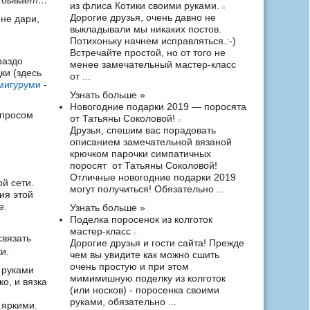
е бывает…
из флиса Котики своими руками.
Дорогие друзья, очень давно не
 не дари,
выкладывали мы никаких постов.
Потихоньку начнем исправляться.:-)
Встречайте простой, но от того не
раздо
менее замечательный мастер-класс
ки (здесь
от ...
мигуруми
-
Узнать больше »
Новогодние подарки 2019 — поросята
опросом
от Татьяны Соколовой!
Друзья, спешим вас порадовать
описанием замечательной вязаной
крючком парочки симпатичных
поросят от Татьяны Соколовой!
Отличные новогодние подарки 2019
й сети.
могут получиться! Обязательно ...
ия этой
е.
Узнать больше »
Поделка поросенок из колготок
мастер-класс
связать
Дорогие друзья и гости сайта! Прежде
и.
чем вы увидите как можно сшить
очень простую и при этом
и руками
мимимишную поделку из колготок
ко, и вязка
(или носков) - поросенка своими
руками, обязательно ...
 яркими.