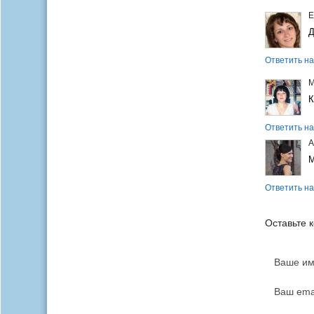
Е
Д
Ответить на
М
К
Ответить на
А
М
Ответить на
Оставьте 
Ваше им
Ваш emai