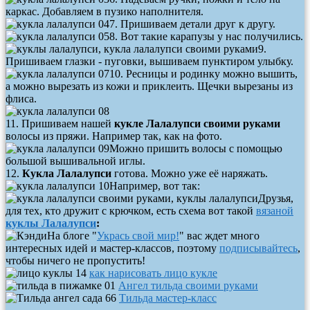
каркас. Добавляем в пузико наполнителя.
7. Пришиваем детали друг к другу.
8. Вот такие карапузы у нас получились.
9.
Пришиваем глазки - пуговки, вышиваем пунктиром улыбку.
10. Ресницы и родинку можно вышить,
а можно вырезать из кожи и приклеить. Щечки вырезаны из
флиса.
11. Пришиваем нашей
кукле Лалалупси своими руками
волосы из пряжи. Например так, как на фото.
Можно пришить волосы с помощью
большой вышивальной иглы.
12.
Кукла Лалалупси
готова. Можно уже её наряжать.
Например, вот так:
Друзья,
для тех, кто дружит с крючком, есть схема вот такой
вязаной
куклы Лалалупси
:
На блоге "
Укрась свой мир!
" вас ждет много
интересных идей и мастер-классов, поэтому
подписывайтесь
,
чтобы ничего не пропустить!
как нарисовать лицо кукле
Ангел тильда своими руками
Тильда мастер-класс