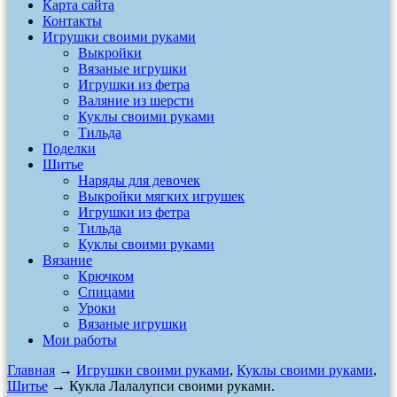
Карта сайта
Контакты
Игрушки своими руками
Выкройки
Вязаные игрушки
Игрушки из фетра
Валяние из шерсти
Куклы своими руками
Тильда
Поделки
Шитье
Наряды для девочек
Выкройки мягких игрушек
Игрушки из фетра
Тильда
Куклы своими руками
Вязание
Крючком
Спицами
Уроки
Вязаные игрушки
Мои работы
Главная
→
Игрушки своими руками
,
Куклы своими руками
,
Шитье
→ Кукла Лалалупси своими руками.