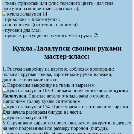
- ткань (трикотаж или флис телесного цвета - для тела,
лоскутки разноцветные - для платья);
- проволока + плоскогубцы;
- наполнитель (синтепон, например);
- пуговки для глаз;
- прямые, растущие из нужного места руки. 🙂
Кукла Лалалупси своими руками
мастер-класс:
1. Рисуем выкройку на картоне, соблюдая пропорции:
большая круглая голова, коротенькие ручки-варежки,
длинные тоненькие ножки.
2. Переносим выкройку на ткань и вырезаем.
3. Сшиваем полученные детали
куклы
Лалалупси
. Сшитые детали откладываем в сторону.
Наполняем голову куклы синтепоном.
4. Приступаем к изготовлению каркаса.
Для начала разбираем бигуди на части.
5. Скручиваем каркас из проволоки, затем аккуратно надеваем
на него подрезанный по размеру поролон (бигуди).
6. Надеваем ручки, ножки и тело на