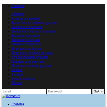
Главная
Главная
Букеты из конфет
Валентинки своими руками
Валяние из шерсти
Выкройки мягких игрушек
Вязание крючком
Вязание спицами
Вязаные игрушки
Игрушки из фетра
Игрушки своими руками
Куклы своими руками
Наряды для девочек
Поделки своими руками
Разное
Тильда
Уроки вязания
Шитье
Зайти
Главная