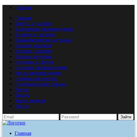
Главная
Главная
Букеты из конфет
Валентинки своими руками
Валяние из шерсти
Выкройки мягких игрушек
Вязание крючком
Вязание спицами
Вязаные игрушки
Игрушки из фетра
Игрушки своими руками
Куклы своими руками
Наряды для девочек
Поделки своими руками
Разное
Тильда
Уроки вязания
Шитье
Зайти
Главная