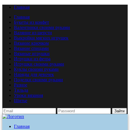
Главная
Главная
Букеты из конфет
Валентинки своими руками
Валяние из шерсти
Выкройки мягких игрушек
Вязание крючком
Вязание спицами
Вязаные игрушки
Игрушки из фетра
Игрушки своими руками
Куклы своими руками
Наряды для девочек
Поделки своими руками
Разное
Тильда
Уроки вязания
Шитье
Зайти
Главная