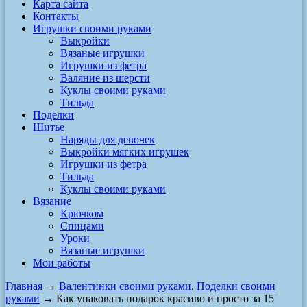
Карта сайта
Контакты
Игрушки своими руками
Выкройки
Вязаные игрушки
Игрушки из фетра
Валяние из шерсти
Куклы своими руками
Тильда
Поделки
Шитье
Наряды для девочек
Выкройки мягких игрушек
Игрушки из фетра
Тильда
Куклы своими руками
Вязание
Крючком
Спицами
Уроки
Вязаные игрушки
Мои работы
Главная
→
Валентинки своими руками
,
Поделки своими
руками
→ Как упаковать подарок красиво и просто за 15