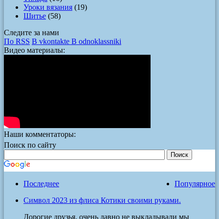
Уроки вязания
(19)
Шитье
(58)
Следите за нами
По RSS
В vkontakte
В odnoklassniki
Видео материалы:
Наши комментаторы:
Поиск по сайту
Последнее
Популярное
Символ 2023 из флиса Котики своими руками.
Дорогие друзья, очень давно не выкладывали мы