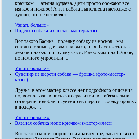
крючком - Татьяна Будаева. Дети просто обожают все
мягкое и нежное! А тут работа выполнена настолько с
душой, что не оставляет ...
Узнать больше »
Поделка собака из носков мастер-класс
Вот такого Басика - поделку собаку из носков - мы
сшили с моими дочками на выходных. Басик - это так
девочки назвали игрушку сами. Идею взяли на Ютюбе,
но немного упростили ...
Узнать больше »
Сувенир из шерсти собака — брошка (фото-мастер-
класс)
Друзья, в этом мастер-классе нет подробного описания,
но, воспользовавшись фотографиями, вы обязательно
сотворите подобный сувенир из шерсти - собаку-брошку
в подарок ...
Узнать больше »
Вязаная собачка мопс крючком (мастер-класс)
Вот такого миниатюрного симпатягу предлагает связать