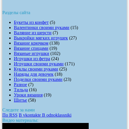
Разделы сайта
Букеты из конфет
(5)
Валентинки своими руками
(15)
Валяние из шерсти
(7)
Выкройки мягких игрушек
(27)
Вязание крючком
(138)
Вязание спицами
(19)
Вязаные игрушки
(102)
Игрушки из фетра
(24)
Игрушки своими руками
(171)
Куклы своими руками
(25)
Наряды для девочек
(18)
Поделки своими руками
(23)
Разное
(7)
Тильда
(16)
Уроки вязания
(19)
Шитье
(58)
Следите за нами
По RSS
В vkontakte
В odnoklassniki
Видео материалы: