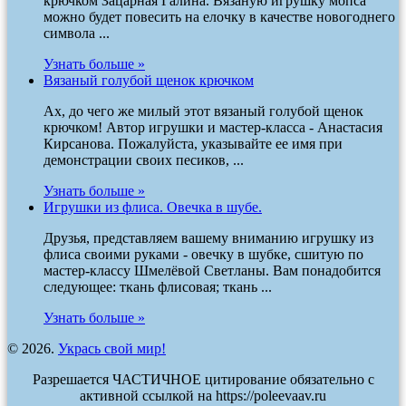
крючком Зацарная Галина. Вязаную игрушку мопса
можно будет повесить на елочку в качестве новогоднего
символа ...
Узнать больше »
Вязаный голубой щенок крючком
Ах, до чего же милый этот вязаный голубой щенок
крючком! Автор игрушки и мастер-класса - Анастасия
Кирсанова. Пожалуйста, указывайте ее имя при
демонстрации своих песиков, ...
Узнать больше »
Игрушки из флиса. Овечка в шубе.
Друзья, представляем вашему вниманию игрушку из
флиса своими руками - овечку в шубке, сшитую по
мастер-классу Шмелёвой Светланы. Вам понадобится
следующее: ткань флисовая; ткань ...
Узнать больше »
© 2026.
Укрась свой мир!
Разрешается ЧАСТИЧНОЕ цитирование обязательно с
активной ссылкой на https://poleevaav.ru