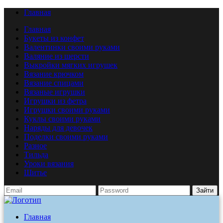
Главная
Главная
Букеты из конфет
Валентинки своими руками
Валяние из шерсти
Выкройки мягких игрушек
Вязание крючком
Вязание спицами
Вязаные игрушки
Игрушки из фетра
Игрушки своими руками
Куклы своими руками
Наряды для девочек
Поделки своими руками
Разное
Тильда
Уроки вязания
Шитье
Зайти
Главная