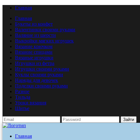
Главная
Главная
Букеты из конфет
Валентинки своими руками
Валяние из шерсти
Выкройки мягких игрушек
Вязание крючком
Вязание спицами
Вязаные игрушки
Игрушки из фетра
Игрушки своими руками
Куклы своими руками
Наряды для девочек
Поделки своими руками
Разное
Тильда
Уроки вязания
Шитье
Зайти
Главная