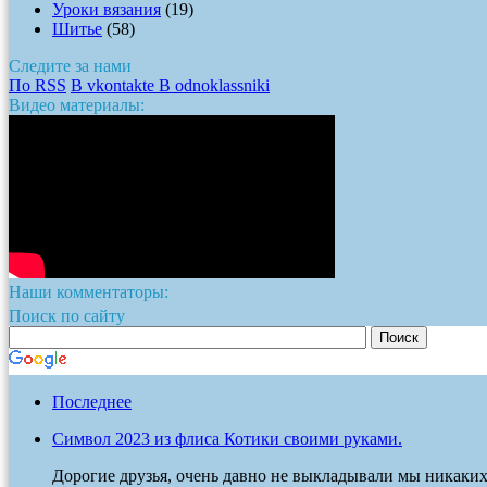
Уроки вязания
(19)
Шитье
(58)
Следите за нами
По RSS
В vkontakte
В odnoklassniki
Видео материалы:
Наши комментаторы:
Поиск по сайту
Последнее
Символ 2023 из флиса Котики своими руками.
Дорогие друзья, очень давно не выкладывали мы никаких п