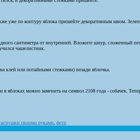
естился, и декоративными стежками пришейте:
акже уже по контуру яблока пришейте декоративным швом. Зеле
дного сантиметра от внутренней. Вложите шнур, сложенный пете
учился чашелистник.
(на клей или потайными стежками) позади яблочка.
и в яблоках можно заменить на символ 2108 года - собачек. Тепе
 игрушки своими руками
,
фетр