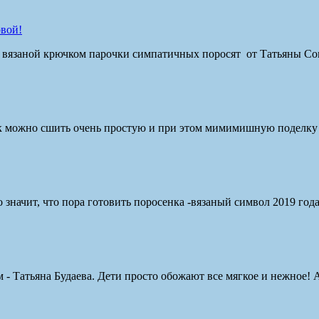
овой!
й вязаной крючком парочки симпатичных поросят от Татьяны С
ак можно сшить очень простую и при этом мимимишную поделку и
о значит, что пора готовить поросенка -вязаный символ 2019 года
 Татьяна Будаева. Дети просто обожают все мягкое и нежное! А т