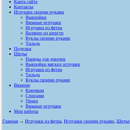
Карта сайта
Контакты
Игрушки своими руками
Выкройки
Вязаные игрушки
Игрушки из фетра
Валяние из шерсти
Куклы своими руками
Тильда
Поделки
Шитье
Наряды для девочек
Выкройки мягких игрушек
Игрушки из фетра
Тильда
Куклы своими руками
Вязание
Крючком
Спицами
Уроки
Вязаные игрушки
Мои работы
Главная
→
Игрушки из фетра
,
Игрушки своими руками
,
Шитье