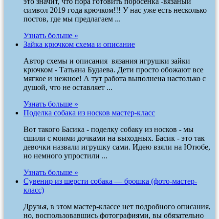
это значит, что пора готовить поросенка -вязаный
символ 2019 года крючком!!! У нас уже есть несколько
постов, где мы предлагаем ...
Узнать больше »
Зайка крючком схема и описание
Автор схемы и описания вязания игрушки зайки
крючком - Татьяна Будаева. Дети просто обожают все
мягкое и нежное! А тут работа выполнена настолько с
душой, что не оставляет ...
Узнать больше »
Поделка собака из носков мастер-класс
Вот такого Басика - поделку собаку из носков - мы
сшили с моими дочками на выходных. Басик - это так
девочки назвали игрушку сами. Идею взяли на Ютюбе,
но немного упростили ...
Узнать больше »
Сувенир из шерсти собака — брошка (фото-мастер-
класс)
Друзья, в этом мастер-классе нет подробного описания,
но, воспользовавшись фотографиями, вы обязательно