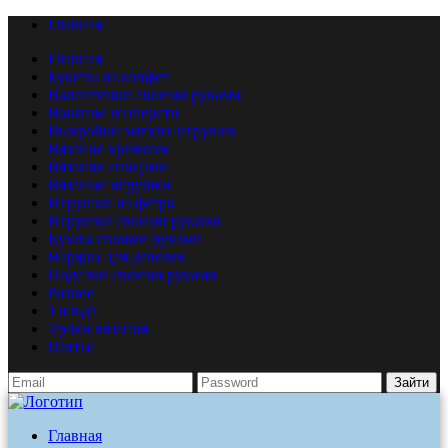
Главная
Главная
Букеты из конфет
Валентинки своими руками
Валяние из шерсти
Выкройки мягких игрушек
Вязание крючком
Вязание спицами
Вязаные игрушки
Игрушки из фетра
Игрушки своими руками
Куклы своими руками
Наряды для девочек
Поделки своими руками
Разное
Тильда
Уроки вязания
Шитье
Зайти
Главная