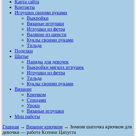
Карта сайта
Контакты
Игрушки своими руками
Выкройки
Вязаные игрушки
Игрушки из фетра
Валяние из шерсти
Куклы своими руками
Тильда
Поделки
Шитье
Наряды для девочек
Выкройки мягких игрушек
Игрушки из фетра
Тильда
Куклы своими руками
Вязание
Крючком
Спицами
Уроки
Вязаные игрушки
Мои работы
Главная
→
Вязание крючком
→ Зимняя шапочка крючком для
девочки — работа Ксении Цапуста