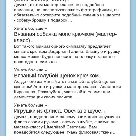
Друзья, в этом мастер-классе нет подробного
описания, но, воспользовавшись фотографиями, вы
обязательно сотворите подобный сувенир из шерсти
- собаку-брошку в подарок ...
Узнать больше »
Вязаная собачка мопс крючком (мастер-
класс)
Вот такого миниатюрного симпатягу предлагает
связать крючком Зацарная Галина. Вязаную игрушку
мопса можно будет повесить на елочку в качестве
новогоднего символа ...
Узнать больше »
Вязаный голубой щенок крючком
Ах, до чего же милый этот вязаный голубой щенок
крючком! Автор игрушки и мастер-класса - Анастасия
Кирсанова. Пожалуйста, указывайте ее имя при
демонстрации своих песиков, ...
Узнать больше »
Игрушки из флиса. Овечка в шубе.
Друзья, представляем вашему вниманию игрушку из
флиса своими руками - овечку в шубке, сшитую по
мастер-классу Шмелёвой Светланы. Вам
понадобится следующее: ткань флисовая; ткань ...