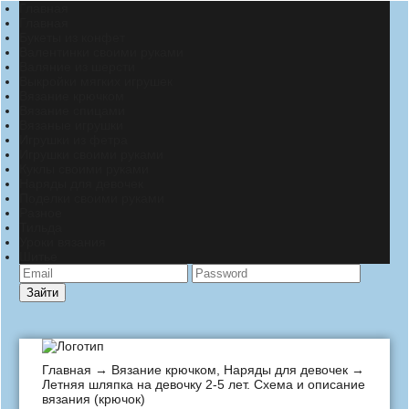
Главная
Главная
Букеты из конфет
Валентинки своими руками
Валяние из шерсти
Выкройки мягких игрушек
Вязание крючком
Вязание спицами
Вязаные игрушки
Игрушки из фетра
Игрушки своими руками
Куклы своими руками
Наряды для девочек
Поделки своими руками
Разное
Тильда
Уроки вязания
Шитье
Зайти
Главная
→
Вязание крючком
,
Наряды для девочек
→
Летняя шляпка на девочку 2-5 лет. Схема и описание
вязания (крючок)