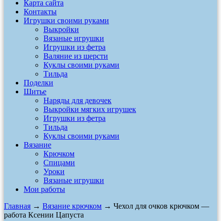
Карта сайта
Контакты
Игрушки своими руками
Выкройки
Вязаные игрушки
Игрушки из фетра
Валяние из шерсти
Куклы своими руками
Тильда
Поделки
Шитье
Наряды для девочек
Выкройки мягких игрушек
Игрушки из фетра
Тильда
Куклы своими руками
Вязание
Крючком
Спицами
Уроки
Вязаные игрушки
Мои работы
Главная
→
Вязание крючком
→ Чехол для очков крючком —
работа Ксении Цапуста