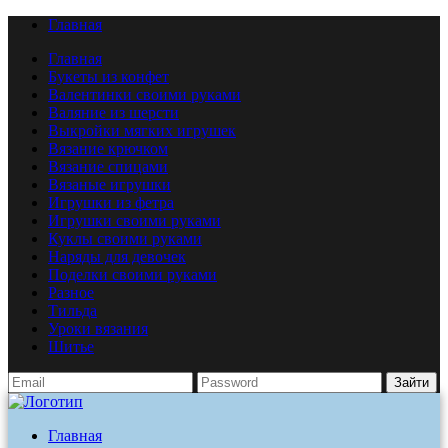
Главная
Главная
Букеты из конфет
Валентинки своими руками
Валяние из шерсти
Выкройки мягких игрушек
Вязание крючком
Вязание спицами
Вязаные игрушки
Игрушки из фетра
Игрушки своими руками
Куклы своими руками
Наряды для девочек
Поделки своими руками
Разное
Тильда
Уроки вязания
Шитье
Зайти
Главная