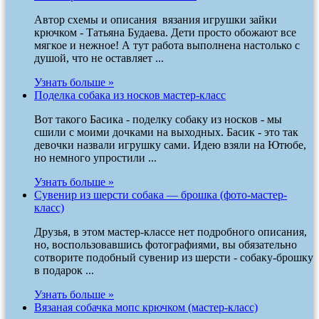
Автор схемы и описания вязания игрушки зайки
крючком - Татьяна Будаева. Дети просто обожают все
мягкое и нежное! А тут работа выполнена настолько с
душой, что не оставляет ...
Узнать больше »
Поделка собака из носков мастер-класс
Вот такого Басика - поделку собаку из носков - мы
сшили с моими дочками на выходных. Басик - это так
девочки назвали игрушку сами. Идею взяли на Ютюбе,
но немного упростили ...
Узнать больше »
Сувенир из шерсти собака — брошка (фото-мастер-
класс)
Друзья, в этом мастер-классе нет подробного описания,
но, воспользовавшись фотографиями, вы обязательно
сотворите подобный сувенир из шерсти - собаку-брошку
в подарок ...
Узнать больше »
Вязаная собачка мопс крючком (мастер-класс)