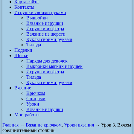
Карта сайта
Контакты
Игрушки своими руками
Выкройки
Вязаные игрушки
Игрушки из фетра
Валяние из шерсти
Куклы своими руками
Тильда
Поделки
Шитье
Наряды для девочек
Выкройки мягких игрушек
Игрушки из фетра
Тильда
Куклы своими руками
Вязание
Крючком
Спицами
Уроки
Вязаные игрушки
Мои работы
Главная
→
Вязание крючком
,
Уроки вязания
→ Урок 3. Вяжем
соединительный столбик.