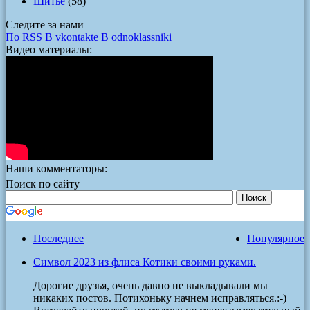
Шитье
(58)
Следите за нами
По RSS
В vkontakte
В odnoklassniki
Видео материалы:
Наши комментаторы:
Поиск по сайту
Последнее
Популярное
Символ 2023 из флиса Котики своими руками.
Дорогие друзья, очень давно не выкладывали мы
никаких постов. Потихоньку начнем исправляться.:-)