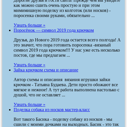
Дорогие друзья и гости сайта! Прежде чем вы увидите
как можно сшить очень простую и при этом
мимимишную поделку из колготок (или носков) -
поросенка своими руками, обязательно ...
Узнать больше »
Поросёнок — символ 2019 года крючком
Друзья, до Нового 2019 года остается всего полгода! А
это значит, что пора готовить поросенка -вязаный
символ 2019 года крючком!!! У нас уже есть несколько
постов, где мы предлагаем ...
Узнать больше »
Зайка крючком схема и описание
Автор схемы и описания вязания игрушки зайки
крючком - Татьяна Будаева. Дети просто обожают все
мягкое и нежное! А тут работа выполнена настолько с
душой, что не оставляет ...
Узнать больше »
Поделка собака из носков мастер-класс
Вот такого Басика - поделку собаку из носков - мы
сшили с моими дочками на выходных. Басик - это так