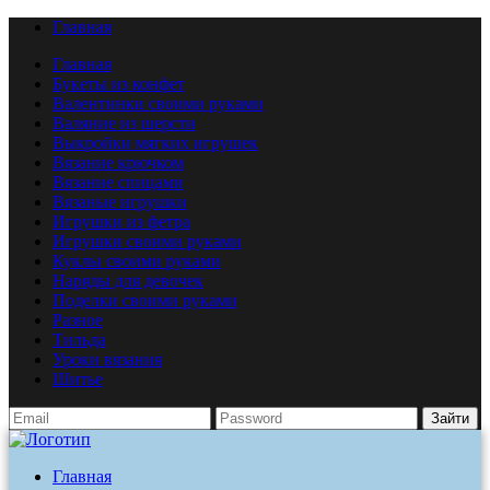
Главная
Главная
Букеты из конфет
Валентинки своими руками
Валяние из шерсти
Выкройки мягких игрушек
Вязание крючком
Вязание спицами
Вязаные игрушки
Игрушки из фетра
Игрушки своими руками
Куклы своими руками
Наряды для девочек
Поделки своими руками
Разное
Тильда
Уроки вязания
Шитье
Зайти
Главная