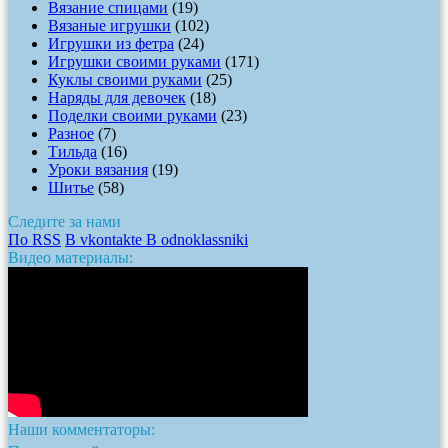
Вязание спицами
(19)
Вязаные игрушки
(102)
Игрушки из фетра
(24)
Игрушки своими руками
(171)
Куклы своими руками
(25)
Наряды для девочек
(18)
Поделки своими руками
(23)
Разное
(7)
Тильда
(16)
Уроки вязания
(19)
Шитье
(58)
Следите за нами
По RSS
В vkontakte
В odnoklassniki
Видео материалы:
Наши комментаторы: