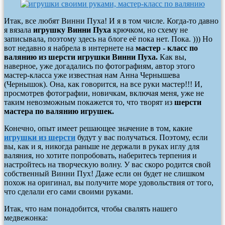
Итак, все любят Винни Пуха! И я в том числе. Когда-то давно
я вязала
игрушку Винни Пуха
крючком, но схему не
записывала, поэтому здесь на блоге её пока нет. Пока. ))) Но
вот недавно я набрела в интернете на
мастер - класс по
валянию из шерсти игрушки Винни Пуха.
Как вы,
наверное, уже догадались по фотографиям, автор этого
мастер-класса уже известная нам
Анна Чернышева
(Чернышок). Она, как говорится, на все руки мастер!!! И,
просмотрев фотографии, новичкам, включая меня, уже не
таким невозможным покажется то, что творят из
шерсти
мастера по валянию игрушек.
Конечно, опыт имеет решающее значение в том, какие
игрушки из шерсти
будут у вас получаться. Поэтому, если
вы, как и я, никогда раньше не держали в руках иглу для
валяния, но хотите попробовать, наберитесь терпения и
настройтесь на творческую волну. У вас скоро родится свой
собственный Винни Пух! Даже если он будет не слишком
похож на оригинал, вы получите море удовольствия от того,
что сделали его сами своими руками.
Итак, что нам понадобится, чтобы свалять нашего
медвежонка: