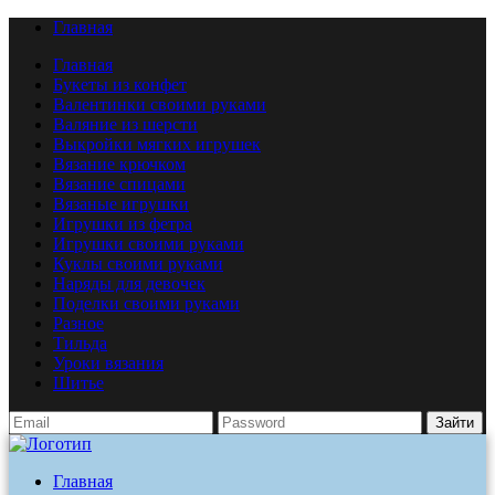
Главная
Главная
Букеты из конфет
Валентинки своими руками
Валяние из шерсти
Выкройки мягких игрушек
Вязание крючком
Вязание спицами
Вязаные игрушки
Игрушки из фетра
Игрушки своими руками
Куклы своими руками
Наряды для девочек
Поделки своими руками
Разное
Тильда
Уроки вязания
Шитье
Зайти
Главная