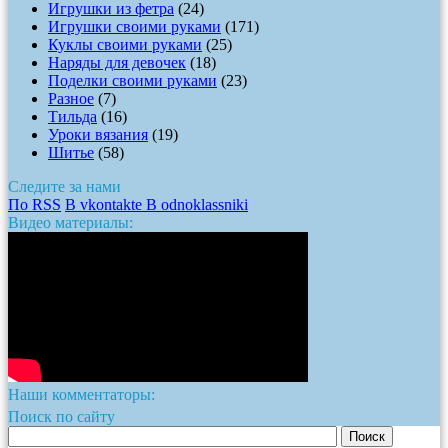
Игрушки из фетра
(24)
Игрушки своими руками
(171)
Куклы своими руками
(25)
Наряды для девочек
(18)
Поделки своими руками
(23)
Разное
(7)
Тильда
(16)
Уроки вязания
(19)
Шитье
(58)
Следите за нами
По RSS
В vkontakte
В odnoklassniki
Видео материалы:
Наши комментаторы:
Поиск по сайту