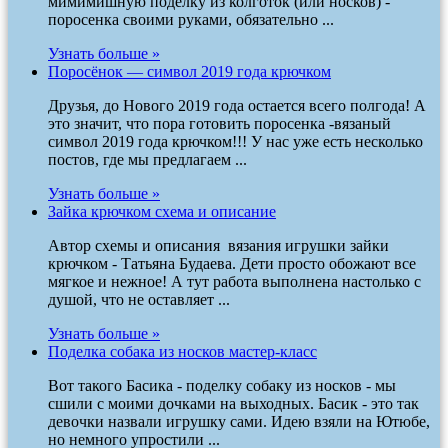
мимимишную поделку из колготок (или носков) -
поросенка своими руками, обязательно ...
Узнать больше »
Поросёнок — символ 2019 года крючком
Друзья, до Нового 2019 года остается всего полгода! А
это значит, что пора готовить поросенка -вязаный
символ 2019 года крючком!!! У нас уже есть несколько
постов, где мы предлагаем ...
Узнать больше »
Зайка крючком схема и описание
Автор схемы и описания вязания игрушки зайки
крючком - Татьяна Будаева. Дети просто обожают все
мягкое и нежное! А тут работа выполнена настолько с
душой, что не оставляет ...
Узнать больше »
Поделка собака из носков мастер-класс
Вот такого Басика - поделку собаку из носков - мы
сшили с моими дочками на выходных. Басик - это так
девочки назвали игрушку сами. Идею взяли на Ютюбе,
но немного упростили ...