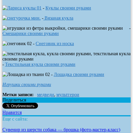
-
Куклы своими руками
-
Вязаная кукла
-
Смешарики своими руками
-
Снеговик из носка
-
Текстильная кукла своими руками
-
Лошадка своими руками
Игрушки своими руками
Метки записи:
медведи
,
мультгерои
Поделиться
Нравится
Еще с сайта:
Сувенир из шерсти собака — брошка (фото-мастер-класс)