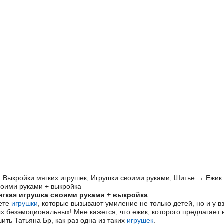
→
Выкройки мягких игрушек
,
Игрушки своими руками
,
Шитье
→ Ежик 
воими руками + выкройка
ягкая игрушка своими руками + выкройка
вете
игрушки
, которые вызывают умиление не только детей, но и у в
х безэмоциональных! Мне кажется, что ежик, которого предлагает
ить Татьяна Бр, как раз одна из таких
игрушек
.