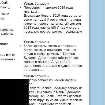
обой,
Узнать больше »
ловищу:
Поросёнок — символ 2019 года
крючком
 Но не
Друзья, до Нового 2019 года остается
ки.
всего полгода! А это значит, что пора
готовить поросенка -вязаный символ
2019 года крючком!!! У нас уже есть
отверстие,
несколько постов, где мы предлагаем
 дырочку
...
Узнать больше »
яните.
Зайка крючком схема и описание
Автор схемы и описания вязания
игрушки зайки крючком - Татьяна
те личико
Будаева. Дети просто обожают все
еки можно
мягкое и нежное! А тут работа
выполнена настолько с душой, что не
оставляет ...
Узнать больше »
Поделка собака из носков мастер-
класс
Вот такого Басика - поделку собаку из
носков - мы сшили с моими дочками
на выходных. Басик - это так девочки
назвали игрушку сами. Идею взяли на
Ютюбе, но немного упростили ...