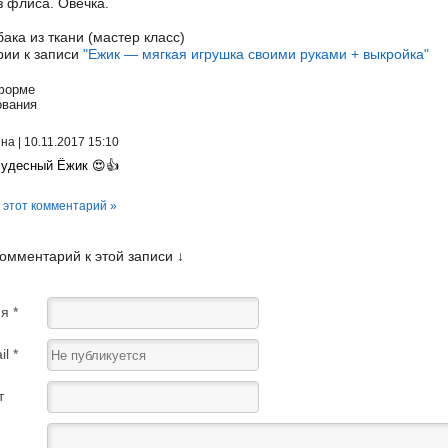
з флиса. Овечка.
ака из ткани (мастер класс)
ии к записи
"Ежик — мягкая игрушка своими руками + выкройка"
форме
ования
на
|
10.11.2017 15:10
удесный Ёжик 😍👍
 этот комментарий »
комментарий к этой записи ↓
я *
l *
т
в *