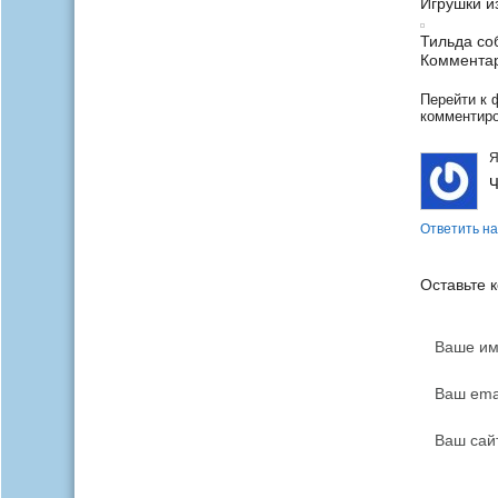
Игрушки и
Тильда соб
Комментар
Перейти к 
комментир
Я
Ч
Ответить на
Оставьте 
Ваше им
Ваш emai
Ваш сай
Ваш отзы