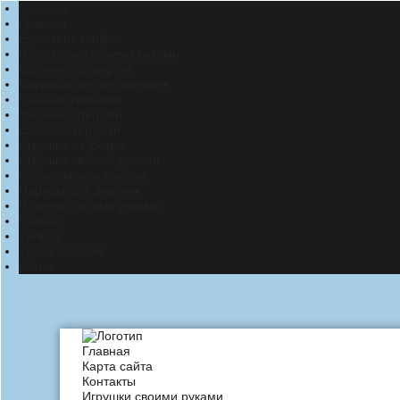
Главная
Главная
Букеты из конфет
Валентинки своими руками
Валяние из шерсти
Выкройки мягких игрушек
Вязание крючком
Вязание спицами
Вязаные игрушки
Игрушки из фетра
Игрушки своими руками
Куклы своими руками
Наряды для девочек
Поделки своими руками
Разное
Тильда
Уроки вязания
Шитье
Главная
Карта сайта
Контакты
Игрушки своими руками