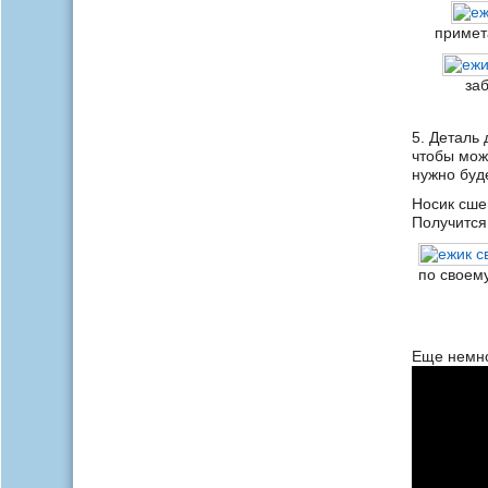
примета
за
5. Деталь 
чтобы мож
нужно буд
Носик сшей
Получится
по своем
Еще немно