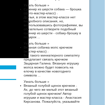
Узнать больше »
Сувенир из шерсти собака — брошка
(фото-мастер-класс)
Друзья, в этом мастер-классе нет
подробного описания, но,
воспользовавшись фотографиями, вы
обязательно сотворите подобный
сувенир из шерсти - собаку-брошку в
подарок ...
Узнать больше »
Вязаная собачка мопс крючком
(мастер-класс)
Вот такого миниатюрного симпатягу
предлагает связать крючком
Зацарная Галина. Вязаную игрушку
мопса можно будет повесить на
елочку в качестве новогоднего
символа ...
Узнать больше »
Вязаный голубой щенок крючком
Ах, до чего же милый этот вязаный
голубой щенок крючком! Автор
игрушки и мастер-класса - Анастасия
Кирсанова. Пожалуйста, указывайте