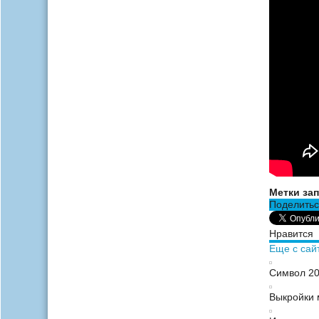
Метки зап
Поделитьс
Нравится
Еще с сай
Символ 20
Выкройки 