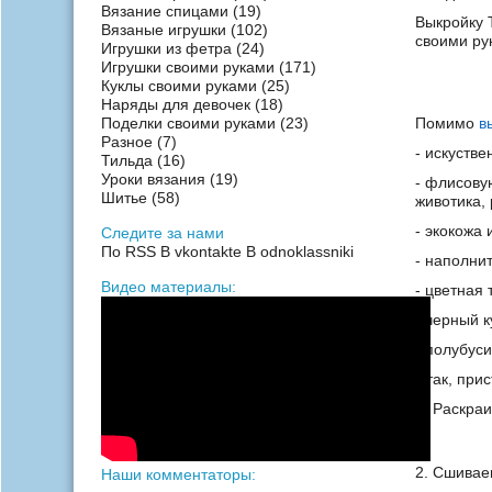
Вязание спицами
(19)
Выкройку Т
Вязаные игрушки
(102)
своими ру
Игрушки из фетра
(24)
Игрушки своими руками
(171)
Куклы своими руками
(25)
Наряды для девочек
(18)
Поделки своими руками
(23)
Помимо
в
Разное
(7)
- искуств
Тильда
(16)
Уроки вязания
(19)
- флисовую
Шитье
(58)
животика, 
- экокожа 
Следите за нами
По RSS
В vkontakte
В odnoklassniki
- наполнит
Видео материалы:
- цветная 
- черный к
- полубуси
Итак, прис
1. Раскра
2. Сшивае
Наши комментаторы: