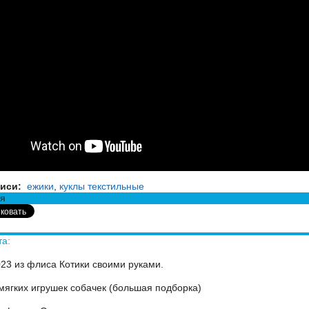
иси:
ежики
,
куклы текстильные
я
та:
23 из флиса Котики своими руками.
мягких игрушек собачек (большая подборка)