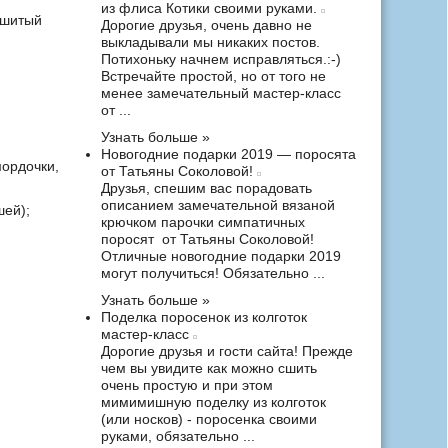
из флиса Котики своими руками.
сшитый
Дорогие друзья, очень давно не
выкладывали мы никаких постов.
Потихоньку начнем исправляться.:-)
Встречайте простой, но от того не
менее замечательный мастер-класс
от ...
Узнать больше »
Новогодние подарки 2019 — поросята
мордочки,
от Татьяны Соколовой!
Друзья, спешим вас порадовать
описанием замечательной вязаной
шей);
крючком парочки симпатичных
поросят от Татьяны Соколовой!
Отличные новогодние подарки 2019
могут получиться! Обязательно ...
Узнать больше »
Поделка поросенок из колготок
мастер-класс
Дорогие друзья и гости сайта! Прежде
чем вы увидите как можно сшить
очень простую и при этом
мимимишную поделку из колготок
(или носков) - поросенка своими
руками, обязательно ...