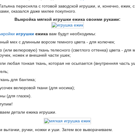
атьяна пересняла с готовой заводской игрушки, и, конечно, ежик, 
ками, оказался даже милее покупного.
Выкройка мягкой игрушки ежика своими руками:
ыкройки
игрушки
ежика
вам будут необходимы:
енный мех с длинным ворсом темного цвета - для колючек;
 (или велюровую) ткань телесного (светлого оттенка) цвета - для 
ручек, ножек и внешней части ушек;
или любая тонкая ткань, которая не осыпается (внутренняя часть у
ель;
ткань для бантика;
усочек велюровой ткани (для носика);
ны (для глазок).
тупим!
иваем детали ежика игрушки.
м вытачки, ручки, ножки и уши. Затем все выворачиваем.