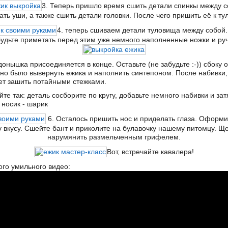
3. Теперь пришло время сшить детали спинкы между с
ть уши, а также сшить детали головки. После чего пришить её к ту
4. теперь сшиваем детали туловища между собой.
будьте приметать перед этим уже немного наполненные ножки и руч
донышка присоединяется в конце. Оставьте (не забудьте :-)) сбоку 
но было вывернуть ежика и наполнить синтепоном. После набивки,
ет зашить потайными стежками.
те так: деталь сосборите по кругу, добавьте немного набивки и зат
 носик - шарик
6. Осталось пришить нос и приделать глаза. Оформи
у вкусу. Сшейте бант и приколите на булавочку нашему питомцу. Щ
нарумянить размельченным грифелем.
Вот, встречайте кавалера!
го умильного видео: